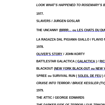
LOOK WHAT’S HAPPENED TO ROSEMARY’S BA
1977.
SLAVERS / JURGEN GOSLAR
THE
UNCANNY (
BRRR… ou LES CHATS DU DI
LA RAGAZZA DAL PIGIAMA GIALLO / FLAVIO
1978.
OLIVER’S STORY
/ JOHN KORTY
BATTLESTAR GALACTICA (
GALACTICA
) /
RI
BLACKOUT (
NEW YORK BLACK-OUT ou NEW 
SPREE ou SURVIVAL RUN (
SOLEIL DE FEU
) 
CRUISE INTO TERROR / BRUCE KESSLER (TV
1979.
THE ATTIC / GEORGE EDWARDS
THE DARKER SIDE OF TERROR /
GUS TRIKON