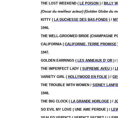
THE LOST WEEKEND (
LE POISON
) /
BILLY W
(Oscar du meilleur acteur) (Golden Globe du mei
KITTY (
LA DUCHESSE DES BAS-FONDS
) /
MI
1946.
THE WELL-GROOMED BRIDE (CHAMPAGNE PO
CALIFORNIA (
CALIFORNIE, TERRE PROMISE
1947.
GOLDEN EARRINGS (
LES ANNEAUX D’ OR
) /
THE IMPERFECT LADY (
SUPREME AVEU
) /
L
VARIETY GIRL (
HOLLYWOOD EN FOLIE
) /
GE
THE TROUBLE WITH WOMEN /
SIDNEY LANFI
1948.
THE BIG CLOCK (
LA GRANDE HORLOGE
) /
J
SO EVIL MY LOVE ( UNE AME PERDUE ) /
LEW
SEALED VERDICT (
VERDICT SECRET
) /
LEWI