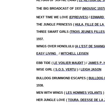
RETURN OF SOPHIE LANG (
LE RETOUR DE S
THE BIG BROADCAST OF 1937 (
MIOUSIC 1937
NEXT TIME WE LOVE (
EPREUVES
) /
EDWARD 
THE JUNGLE PRINCESS (
HULA, FILLE DE L
THREE SMART GIRLS (
TROIS JEUNES FILLES
1937.
WINGS OVER HONOLULU (
A L’EST DE SHANG
EASY LIVING
/
MITCHELL LEISEN
.
EBB TIDE (
LE VOILIER MAUDIT
) /
JAMES P
WISE GIRL
( S.O.S. VERTU
) /
LEIGH JASON
BULLDOG DRUMMOND ESCAPES (
BULLDOG 
1938.
MEN WITH WINGS (
LES HOMMES VOLANTS
)
HER JUNGLE LOVE (
TOURA, DEESSE DE LA