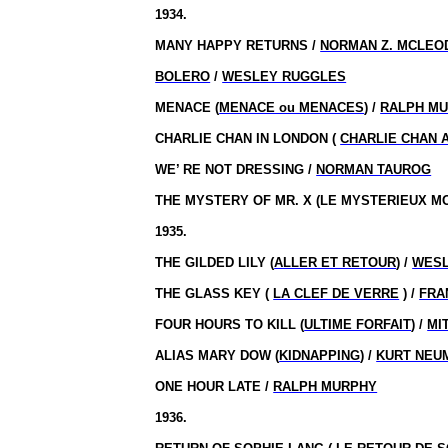
1934.
MANY HAPPY RETURNS /
NORMAN Z. MCLEO
BOLERO
/
WESLEY RUGGLES
MENACE (
MENACE ou MENACES
) /
RALPH M
CHARLIE CHAN IN LONDON (
CHARLIE CHAN 
WE’ RE NOT DRESSING /
NORMAN TAUROG
THE MYSTERY OF MR.
X (LE MYSTERIEUX M
1935.
THE GILDED LILY (
ALLER ET RETOUR
) /
WESL
THE GLASS KEY (
LA CLEF DE VERRE
) /
FRA
FOUR HOURS TO KILL (
ULTIME FORFAIT
) /
MI
ALIAS MARY DOW (
KIDNAPPING
) /
KURT NEU
ONE HOUR LATE /
RALPH MURPHY
1936.