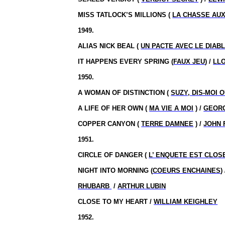
MISS TATLOCK’S MILLIONS (
LA CHASSE AUX
1949.
ALIAS NICK BEAL (
UN PACTE AVEC LE DIAB
IT HAPPENS EVERY SPRING (
FAUX JEU
) /
LL
1950.
A WOMAN OF DISTINCTION (
SUZY, DIS-MOI O
A LIFE OF HER OWN (
MA VIE A MOI
) /
GEOR
COPPER CANYON (
TERRE DAMNEE
) /
JOHN
1951.
CIRCLE OF DANGER (
L’ ENQUETE EST CLOS
NIGHT INTO MORNING (
COEURS ENCHAINES
)
RHUBARB
/
ARTHUR LUBIN
CLOSE TO MY HEART /
WILLIAM KEIGHLEY
1952.