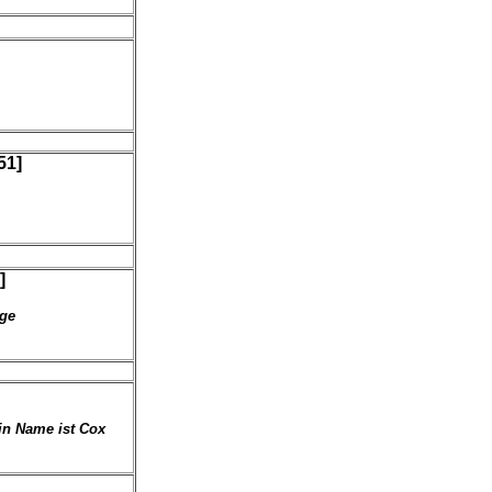
51]
]
oge
ein Name ist Cox