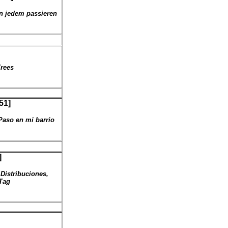
nn jedem passieren
Trees
51]
 Paso en mi barrio
]
Distribuciones,
 Tag