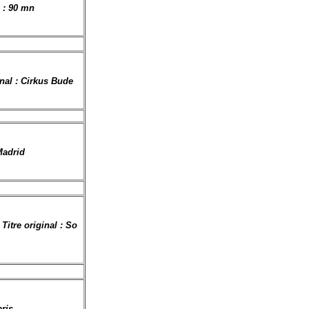
 : 90 mn
inal : Cirkus Bude
Madrid
Titre original : So
aris