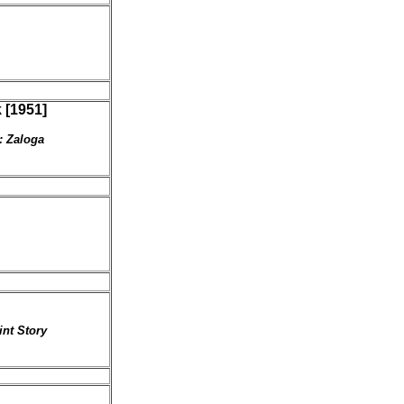
 [1951]
: Zaloga
int Story