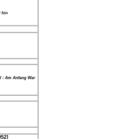
t hin
nal : Am Anfang War
52]