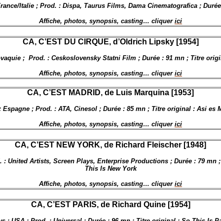
France/Italie ; Prod. : Dispa, Taurus Films, Dama Cinematografica ; Durée
Affiche, photos, synopsis, casting… cliquer
ici
CA, C’EST DU CIRQUE, d’Oldrich Lipsky [1954]
vaquie ;
Prod. : Ceskoslovensky Statni Film ; Durée : 91 mn ; Titre orig
Affiche, photos, synopsis, casting… cliquer
ici
CA, C’EST MADRID, de Luis Marquina [1953]
: Espagne ; Prod. : ATA, Cinesol ; Durée : 85 mn ; Titre original : Asi es 
Affiche, photos, synopsis, casting… cliquer
ici
CA, C’EST NEW YORK, de Richard Fleischer [1948]
 : United Artists, Screen Plays, Enterprise Productions ; Durée : 79 mn ; 
This Is New York
Affiche, photos, synopsis, casting… cliquer
ici
CA, C’EST PARIS, de Richard Quine [1954]
s : USA ; Prod. : Universal ; Durée : 96 mn ; Titre original : So This Is P