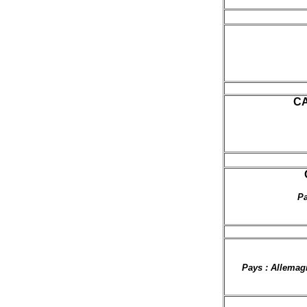
CA
Pa
Pays : Allemagn