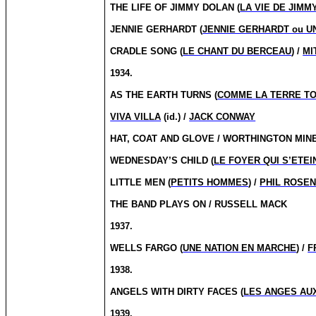
THE LIFE OF JIMMY DOLAN (
LA VIE DE JIMM
JENNIE GERHARDT (
JENNIE GERHARDT ou U
CRADLE SONG (
LE CHANT DU BERCEAU
) /
MI
1934.
AS THE EARTH TURNS (
COMME LA TERRE T
VIVA VILLA
(id.) /
JACK CONWAY
HAT, COAT AND GLOVE / WORTHINGTON MIN
WEDNESDAY’S CHILD (
LE FOYER QUI S’ETEI
LITTLE MEN (
PETITS HOMMES
) /
PHIL ROSE
THE BAND PLAYS ON / RUSSELL MACK
1937.
WELLS FARGO (
UNE NATION EN MARCHE
) /
F
1938.
ANGELS WITH DIRTY FACES (
LES ANGES AU
1939.