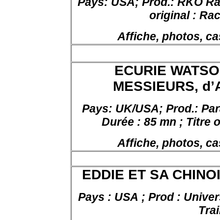
Pays: USA; Prod.: RKO R
original :
Rack
Affiche, photos, ca
ECURIE WATSON
MESSIEURS, d’A
Pays: UK/USA; Prod.: Par
Durée :
85
mn
;
Titre
o
Affiche, photos, ca
EDDIE ET SA CHINOIS
Pays : USA ; Prod : Univers
Trai