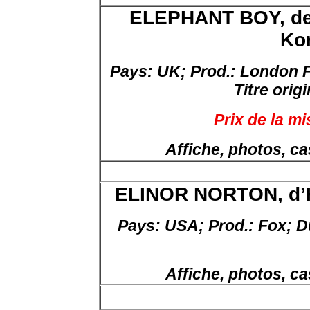
ELEPHANT BOY, d
Ko
Pays
: UK;
Prod
.: London 
Titre
origi
Prix de la m
Affiche, photos, ca
ELINOR NORTON, d’H
Pays:
USA;
Prod
.:
Fox;
D
Affiche, photos, ca