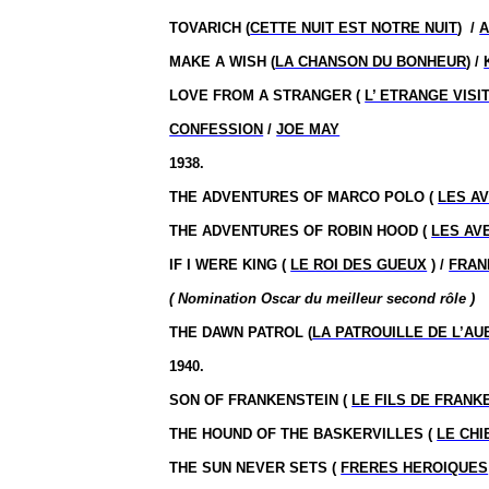
TOVARICH (
CETTE NUIT EST NOTRE NUIT
)
/
A
MAKE A WISH (
LA CHANSON DU BONHEUR
) /
LOVE FROM A STRANGER (
L’ ETRANGE VISI
CONFESSION
/
JOE MAY
1938.
THE ADVENTURES OF MARCO POLO (
LES A
THE ADVENTURES OF ROBIN HOOD (
LES AV
IF I WERE KING (
LE ROI DES GUEUX
) /
FRAN
( Nomination Oscar du meilleur second rôle )
THE DAWN PATROL (
LA PATROUILLE DE L’AU
1940.
SON OF FRANKENSTEIN (
LE FILS DE FRANK
THE HOUND OF THE BASKERVILLES (
LE CHI
THE SUN NEVER SETS (
FRERES HEROIQUES