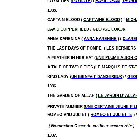
LOYALTIES (
LOYAUTE
) /
BASIL DEAN
,
THORO
1935.
CAPTAIN BLOOD (
CAPITAINE BLOOD
) /
MICH
DAVID COPPERFIELD
/
GEORGE CUKOR
ANNA KARENINA (
ANNA KARENINE
) /
CLARE
THE LAST DAYS OF POMPEI (
LES DERNIERS
A FEATHER IN HER HAT (
UNE PLUME A SON 
A TALE OF TWO CITIES (
LE MARQUIS DE ST
KIND LADY (
UN BIENFAIT DANGEREUX
) /
GEOR
1936.
THE GARDEN OF ALLAH
( LE JARDIN D’ ALLA
PRIVATE NUMBER (
UNE CERTAINE JEUNE FIL
ROMEO AND JULIET (
ROMEO ET JULIETTE
) 
( Nomination Oscar du meilleur second rôle )
1937.