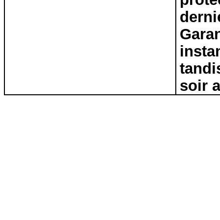
derni
Garan
insta
tandi
soir 