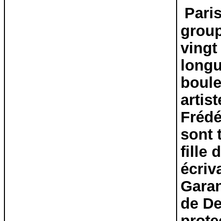
Pari
group
vingt
longu
boule
artis
Frédé
sont 
fille
écriv
Garan
de De
prote