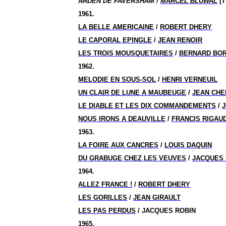
ARDEN DE FAVERSHAM /
MARCEL BLUWAL
(T
1961.
LA BELLE AMERICAINE
/
ROBERT DHERY
LE CAPORAL EPINGLE
/
JEAN RENOIR
LES TROIS MOUSQUETAIRES
/
BERNARD BOR
1962.
MELODIE EN SOUS-SOL
/
HENRI VERNEUIL
UN CLAIR DE LUNE A MAUBEUGE
/
JEAN CH
LE DIABLE ET LES DIX COMMANDEMENTS
/
J
NOUS IRONS A DEAUVILLE
/
FRANCIS RIGAU
1963.
LA FOIRE AUX CANCRES
/
LOUIS DAQUIN
DU GRABUGE CHEZ LES VEUVES
/
JACQUES
1964.
ALLEZ FRANCE !
/
ROBERT DHERY
LES GORILLES
/
JEAN GIRAULT
LES PAS PERDUS
/ JACQUES ROBIN
1965.