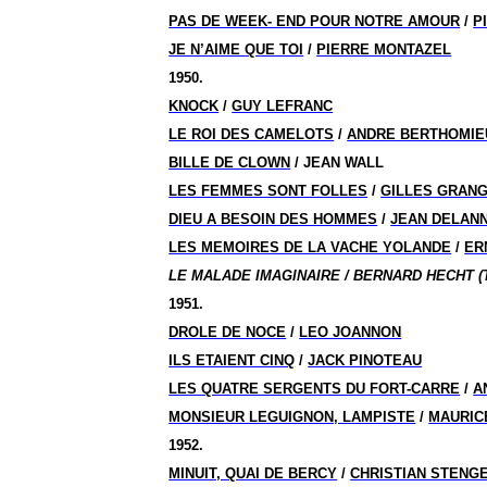
PAS DE WEEK- END POUR NOTRE AMOUR
/
P
JE N’AIME QUE TOI
/
PIERRE MONTAZEL
1950.
KNOCK
/
GUY LEFRANC
LE ROI DES CAMELOTS
/
ANDRE BERTHOMIE
BILLE DE CLOWN
/ JEAN WALL
LES FEMMES SONT FOLLES
/
GILLES GRANG
DIEU A BESOIN DES HOMMES
/
JEAN DELAN
LES MEMOIRES DE LA VACHE YOLANDE
/
ER
LE MALADE IMAGINAIRE / BERNARD HECHT (
1951.
DROLE DE NOCE
/
LEO JOANNON
ILS ETAIENT CINQ
/
JACK PINOTEAU
LES QUATRE SERGENTS DU FORT-CARRE
/
A
MONSIEUR LEGUIGNON, LAMPISTE
/
MAURIC
1952.
MINUIT, QUAI DE BERCY
/
CHRISTIAN STENG