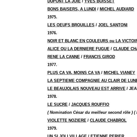
DUPONT LA JOIE
/
YVES BOISSET
BONS BAISERS, A LUNDI
/
MICHEL AUDIARD
1975.
LES OEUFS BROUILLES
/
JOEL SANTONI
1976.
NOIR ET BLANC EN COULEURS ou LA VICTO
ALICE OU LA DERNIERE FUGUE
/
CLAUDE CH
RENE LA CANNE
/
FRANCIS GIROD
1977.
PLUS CA VA, MOINS CA VA
/
MICHEL VIANEY
LA SEPTIEME COMPAGNIE AU CLAIR DE LUN
LE BEAUJOLAIS NOUVEAU EST ARRIVE
/ JE
1978.
LE SUCRE
/
JACQUES ROUFFIO
( Nomination César du meilleur second rôle ) 
VIOLETTE NOZIERE
/
CLAUDE CHABROL
1979.
UN SI JOLI VILLAGE
/
ETIENNE PERIER