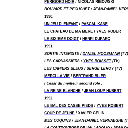
PERIGORD NOIR
/ NICOLAS RIBOWSKI
BOUVARD ET PECUCHET / JEAN-DANIEL VER
1990.
UN JEU D’ ENFANT
/
PASCAL KANE
LE CHATEAU DE MA MERE
/
YVES ROBERT
LE SIXIEME DOIGT
/
HENRI DUPARC
1991.
SORTIE INTERDITE /
DANIEL MOOSMANN
(TV
LES CARNASSIERS /
YVES BOISSET
(TV)
LES CAHIERS BLEUS /
SERGE LEROY
(TV)
MERCI LA VIE
/
BERTRAND BLIER
( César du meilleur second rôle )
LA REINE BLANCHE
/
JEAN-LOUP HUBERT
1992.
LE BAL DES CASSE-PIEDS
/
YVES ROBERT
COUP DE JEUNE
/ XAVIER GELIN
MES COQUINS / JEAN-DANIEL VERHAEGHE (T
LA CONTROVERSE DE VALLADOLID / JEAN-D