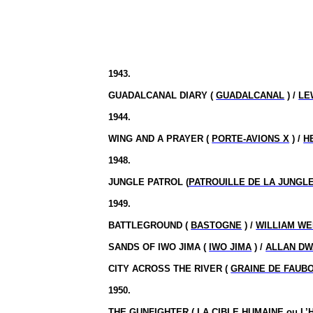
1943.
GUADALCANAL DIARY (
GUADALCANAL
) /
LE
1944.
WING AND A PRAYER (
PORTE-AVIONS X
) /
H
1948.
JUNGLE PATROL (
PATROUILLE DE LA JUNGL
1949.
BATTLEGROUND (
BASTOGNE
) /
WILLIAM W
SANDS OF IWO JIMA (
IWO JIMA
) /
ALLAN D
CITY ACROSS THE RIVER (
GRAINE DE FAUB
1950.
THE GUNFIGHTER (
LA CIBLE HUMAINE ou L