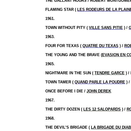
THE GALLANT HOURS / ROBERT MONTGOME
FLAMING STAR (
LES RODEURS DE LA PLAIN
1961.
TOWN WITHOUT PITY (
VILLE SANS PITIE
) /
1963.
FOUR FOR TEXAS (
QUATRE DU TEXAS
) /
RO
THE YOUNG AND THE BRAVE (
EVASION EN C
1965.
NIGHTMARE IN THE SUN (
TENDRE GARCE
) 
TOWN TAMER (
QUAND PARLE LA POUDRE
) 
ONCE BEFORE I DIE /
JOHN DEREK
1967.
THE DIRTY DOZEN (
LES 12 SALOPARDS
) /
R
1968.
THE DEVIL’S BRIGADE (
LA BRIGADE DU DIA