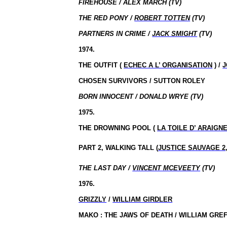
FIREHOUSE / ALEX MARCH (TV)
THE RED PONY /
ROBERT TOTTEN
(TV)
PARTNERS IN CRIME /
JACK SMIGHT
(TV)
1974.
THE OUTFIT (
ECHEC A L’ ORGANISATION
) /
J
CHOSEN SURVIVORS / SUTTON ROLEY
BORN INNOCENT / DONALD WRYE (TV)
1975.
THE DROWNING POOL (
LA TOILE D’ ARAIGN
PART 2, WALKING
TALL (
JUSTICE SAUVAGE 2
THE LAST DAY /
VINCENT MCEVEETY
(TV)
1976.
GRIZZLY
/
WILLIAM GIRDLER
MAKO :
THE JAWS OF DEATH / WILLIAM GRE