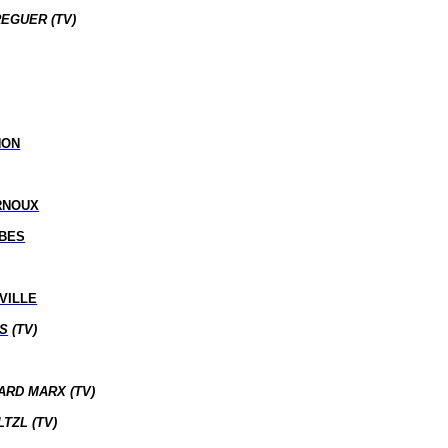
EGUER (TV)
HON
RNOUX
IBES
VILLE
ES
(TV)
RD MARX (TV)
TZL (TV)