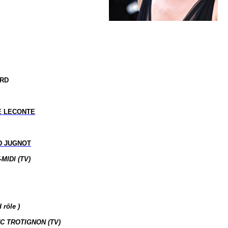
ARD
E LECONTE
D JUGNOT
MIDI (TV)
nd
rôle )
C TROTIGNON (TV)