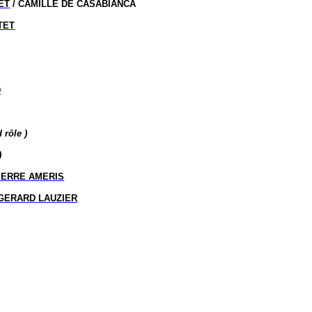
ET
/ CAMILLE DE CASABIANCA
TET
D
nd
rôle )
)
IERRE AMERIS
GERARD LAUZIER