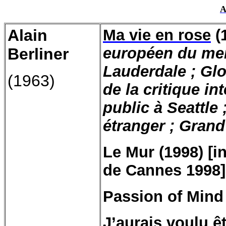
A
Alain
Ma vie en rose
(
européen du meil
Berliner
Lauderdale ; Glo
(1963)
de la critique in
public à Seattle
étranger ; Grand
Le Mur (1998) [in
de Cannes 1998]
Passion of Mind 
J’aurais voulu ê