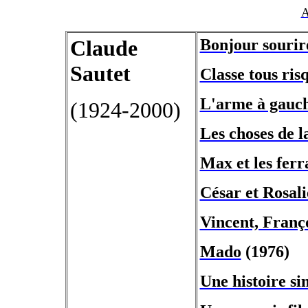
A
Claude
Bonjour sourir
Sautet
Classe tous ris
L'arme à gauc
(1924-2000)
Les choses de l
Max et les ferr
César et Rosali
Vincent, Franço
Mado
(1976)
Une histoire si