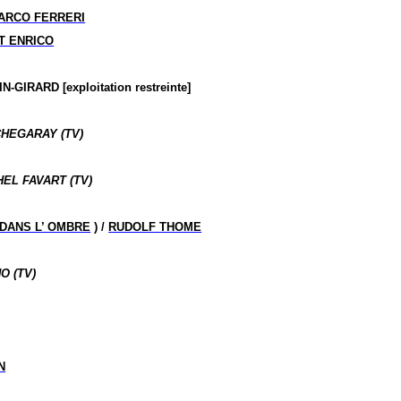
ARCO FERRERI
T ENRICO
GIRARD [exploitation restreinte]
CHEGARAY (TV)
HEL FAVART (TV)
 DANS L’ OMBRE
) /
RUDOLF THOME
O (TV)
N