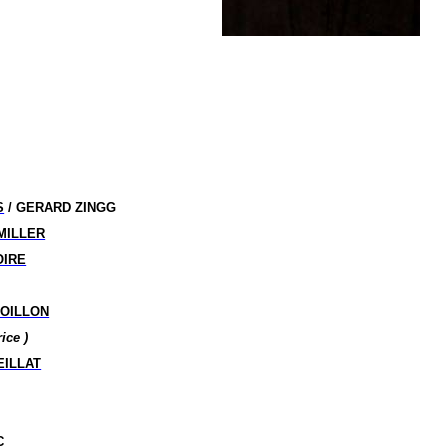
S
/ GERARD ZINGG
MILLER
OIRE
OILLON
ice )
EILLAT
C