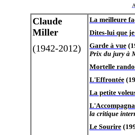
A
Claude
La meilleure f
Miller
Dites-lui que je
Garde à vue
(1
(1942-2012)
Prix du jury à 
Mortelle rand
L'Effrontée
(19
La petite voleu
L'Accompagnat
la critique inte
Le Sourire
(19