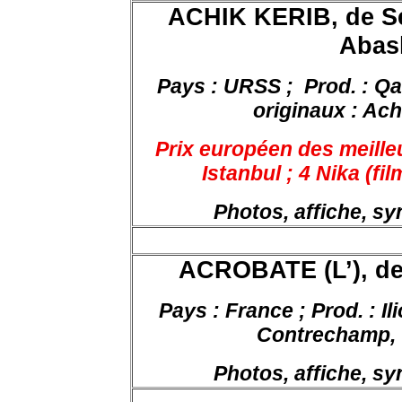
ACHIK KERIB, de
S
Abash
Pays : URSS ;
Prod. : Qa
originaux : Ach
Prix européen des meilleu
Istanbul ; 4 Nika (fi
Photos, affiche, s
ACROBATE (L’), d
Pays : France ; Prod. : I
Contrechamp, 
Photos, affiche, s