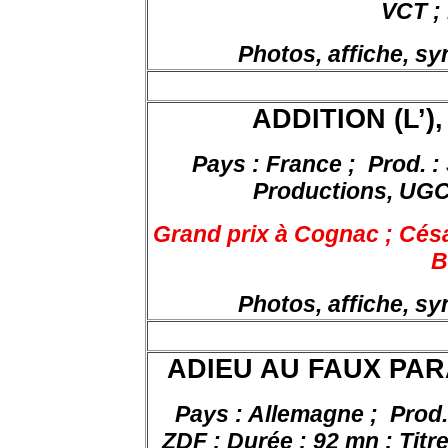
VCT ;
Photos, affiche, s
ADDITION (L’),
Pays : France ;
Prod. :
Productions, UGC,
Grand prix à Cognac ; Césa
B
Photos, affiche, s
ADIEU AU FAUX PARAD
Pays : Allemagne ;
Prod.
ZDF ; Durée : 92 mn ; Titr