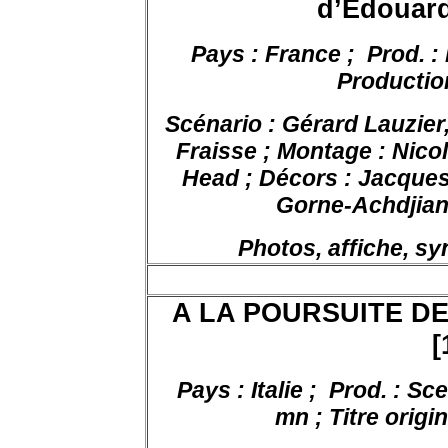
d’Edouard
Pays : France ;
Prod. :
Productio
Scénario : Gérard Lauzier,
Fraisse ; Montage : Nic
Head ; Décors : Jacques
Gorne-Achdjian 
Photos, affiche, s
A LA POURSUITE DE 
[
Pays : Italie ;
Prod. : Sc
mn ; Titre orig