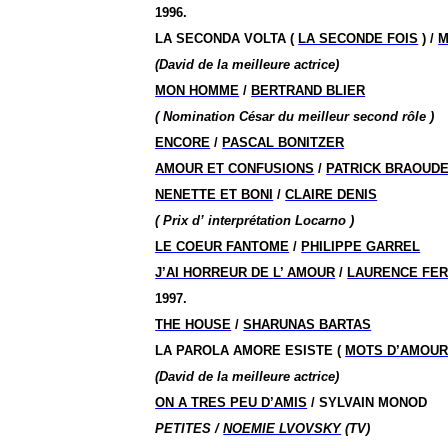
1996.
LA SECONDA VOLTA (
LA SECONDE FOIS
) /
M
(David de la meilleure actrice)
MON HOMME
/
BERTRAND BLIER
( Nomination
César du meilleur second
rôle )
ENCORE
/
PASCAL BONITZER
AMOUR ET CONFUSIONS
/
PATRICK BRAOUD
NENETTE ET BONI
/
CLAIRE DENIS
( Prix
d’ interprétation
Locarno )
LE COEUR FANTOME
/
PHILIPPE GARREL
J’AI HORREUR DE
L’ AMOUR
/
LAURENCE FER
1997.
THE HOUSE
/
SHARUNAS BARTAS
LA PAROLA AMORE ESISTE (
MOTS D’AMOU
(David de la meilleure actrice)
ON A TRES PEU D’AMIS
/ SYLVAIN MONOD
PETITES /
NOEMIE LVOVSKY
(TV)