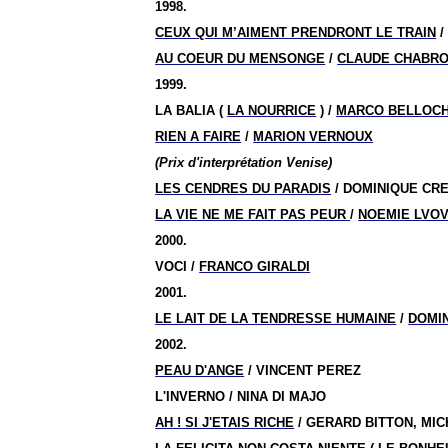
1998.
CEUX QUI M’AIMENT PRENDRONT LE TRAIN
AU COEUR DU MENSONGE
/
CLAUDE CHABR
1999.
LA BALIA (
LA NOURRICE
) /
MARCO BELLOCH
RIEN A FAIRE
/
MARION VERNOUX
(Prix d'interprétation Venise)
LES CENDRES DU PARADIS
/ DOMINIQUE CR
LA
VIE NE ME FAIT PAS
PEUR
/
NOEMIE LVO
2000.
VOCI /
FRANCO GIRALDI
2001.
LE LAIT DE LA TENDRESSE HUMAINE
/
DOMI
2002.
PEAU D'ANGE
/ VINCENT PEREZ
L'INVERNO / NINA DI MAJO
AH !
SI J'ETAIS RICHE
/ GERARD BITTON, MI