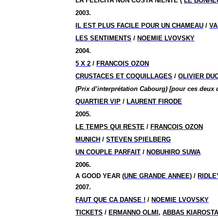
LA FELICITA NON COSTA NIENTE (
LE BONHE
2003.
IL EST PLUS FACILE POUR UN CHAMEAU
/
VA
LES SENTIMENTS
/
NOEMIE LVOVSKY
2004.
5 X 2
/
FRANCOIS OZON
CRUSTACES ET COQUILLAGES
/
OLIVIER DU
(Prix d’interprétation Cabourg) [pour ces deux 
QUARTIER VIP
/
LAURENT FIRODE
2005.
LE TEMPS QUI RESTE
/
FRANCOIS OZON
MUNICH
/
STEVEN SPIELBERG
UN COUPLE PARFAIT
/
NOBUHIRO SUWA
2006.
A GOOD YEAR (
UNE GRANDE ANNEE
) /
RIDLE
2007.
FAUT QUE CA DANSE !
/
NOEMIE LVOVSKY
TICKETS
/
ERMANNO OLMI
,
ABBAS KIAROSTA