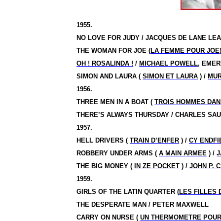
1955.
NO LOVE FOR JUDY / JACQUES DE LANE LE
THE WOMAN FOR JOE (
LA FEMME POUR JOE
OH ! ROSALINDA !
/
MICHAEL POWELL
, EME
SIMON AND LAURA (
SIMON ET LAURA
) /
MUR
1956.
THREE MEN IN A BOAT (
TROIS HOMMES DAN
THERE’S ALWAYS THURSDAY / CHARLES SA
1957.
HELL DRIVERS (
TRAIN D’ENFER
) /
CY ENDFI
ROBBERY UNDER ARMS (
A MAIN ARMEE
) /
J
THE BIG MONEY (
IN ZE POCKET
) /
JOHN P. 
1959.
GIRLS OF THE
LATIN QUARTER
(
LES FILLES 
THE DESPERATE MAN / PETER MAXWELL
CARRY ON NURSE (
UN THERMOMETRE POUR