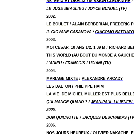
ASTERIX ET OBELIX : MISSION CLEOPATRE
LE JUGE BEAULIEU / JOYCE BUNUEL (TV)
2002.
LE BOULET
/
ALAIN BERBERIAN
, FREDERIC 
IL GIOVANE CASANOVA /
GIACOMO BATTIAT
2003.
MOI CESAR, 10 ANS 1/2, 1,39 M
/
RICHARD BE
THIS WORLD (
AU BOUT DU MONDE A GAUCH
L’ADIEU / FRANCOIS LUCIANI (TV)
2004.
MARIAGE MIXTE
/
ALEXANDRE ARCADY
LES DALTON
/
PHILIPPE HAIM
LA
VIE
DE
MICHEL MULLER EST PLUS BELL
QUI MANGE QUAND ? /
JEAN-PAUL LILIENFE
2005.
DON QUICHOTTE / JACQUES DESCHAMPS (TV
2006.
NOS JOURS HEUREUX
/
OLIVIER NAKACHE, 