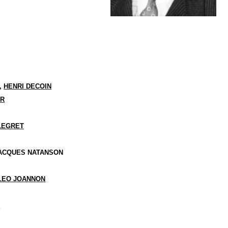
,
HENRI DECOIN
IR
LEGRET
JACQUES NATANSON
LEO JOANNON
U