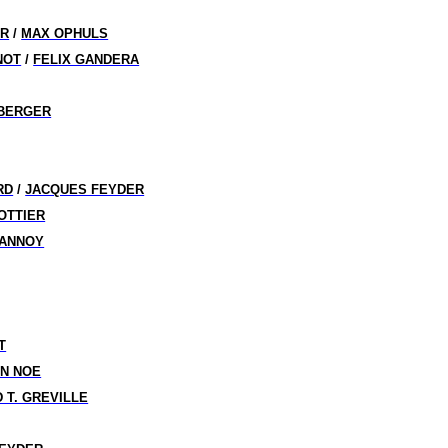
ER
/
MAX OPHULS
NOT
/
FELIX GANDERA
-BERGER
RD
/
JACQUES FEYDER
OTTIER
LANNOY
T
N NOE
 T. GREVILLE