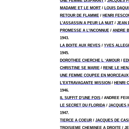
UNE FEMME DISPARAIT
/
JACQUES 
MADAME ET LE MORT
/
LOUIS DAQU
RETOUR DE FLAMME
/
HENRI FESCO
L’ASSASSIN A PEUR LA NUIT
/
JEAN
PROMESSE A L’INCONNUE
/
ANDRE 
1943.
LA BOITE AUX REVES
/
YVES ALLEG
1945.
DOROTHEE CHERCHE L ‘AMOUR
/
ED
CHRISTINE SE MARIE
/
RENE LE HEN
UNE FEMME COUPEE EN MORCEAUX
L’EXTRAVAGANTE MISSION
/
HENRI 
1946.
IL SUFFIT D’UNE FOIS
/ ANDREE FEI
LE SECRET DU FLORIDA
/
JACQUES 
1947.
TIERCE A COEUR
/
JACQUES DE CA
TROISIEME CHEMINEE A DROITE
/ J