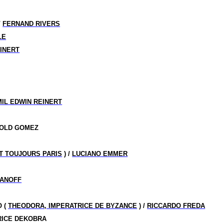
/
FERNAND RIVERS
LE
EINERT
IL EDWIN REINERT
POLD GOMEZ
T TOUJOURS PARIS
) /
LUCIANO EMMER
SANOFF
O (
THEODORA, IMPERATRICE DE BYZANCE
) /
RICCARDO FREDA
RICE DEKOBRA