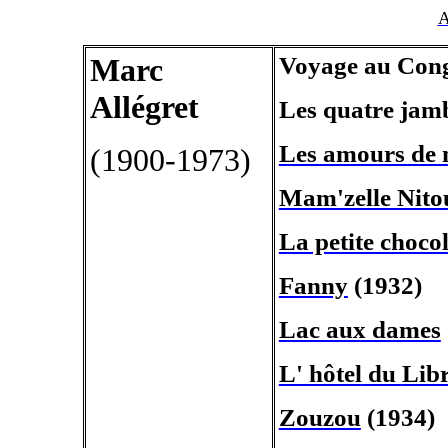
A
Marc
Voyage au Cong
Allégret
Les quatre jam
Les amours de 
(1900-1973)
Mam'zelle Nito
La petite chocol
Fanny
(1932)
Lac aux dames
L' hôtel
du
Lib
Zouzou
(1934)