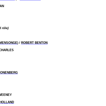
DAN
 rôle)
 MENSONGE
) /
ROBERT BENTON
 CHARLES
RONENBERG
SWEENEY
 HOLLAND