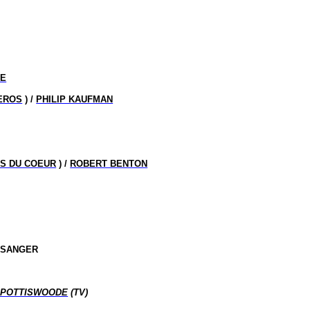
DE
HEROS
) /
PHILIP KAUFMAN
NS DU COEUR
) /
ROBERT BENTON
 SANGER
SPOTTISWOODE
(TV)