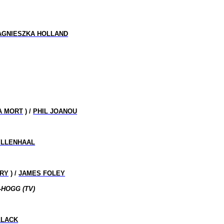
AGNIESZKA HOLLAND
A MORT
) /
PHIL JOANOU
YLLENHAAL
RY
) /
JAMES FOLEY
-HOGG (TV)
LLACK