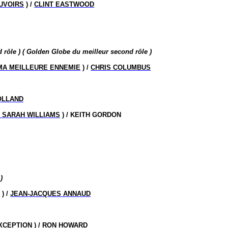
UVOIRS
) /
CLINT EASTWOOD
 rôle ) ( Golden Globe du meilleur second rôle )
MA MEILLEURE ENNEMIE
) /
CHRIS COLUMBUS
OLLAND
 SARAH WILLIAMS
) / KEITH GORDON
)
D
) /
JEAN-JACQUES ANNAUD
XCEPTION
) /
RON HOWARD