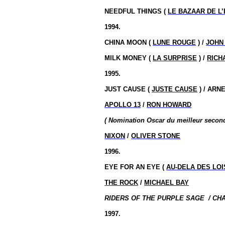
NEEDFUL THINGS (
LE BAZAAR DE L
1994.
CHINA MOON (
LUNE ROUGE
) /
JOHN
MILK MONEY (
LA SURPRISE
) /
RICH
1995.
JUST CAUSE (
JUSTE CAUSE
) / ARN
APOLLO 13
/
RON HOWARD
( Nomination Oscar du meilleur second
NIXON
/
OLIVER STONE
1996.
EYE FOR AN EYE (
AU-DELA DES LOI
THE ROCK
/
MICHAEL BAY
RIDERS OF THE PURPLE SAGE
/ CH
1997.