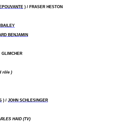
’EPOUVANTE
) / FRASER HESTON
 BAILEY
ARD BENJAMIN
E GLIMCHER
 rôle )
S
) /
JOHN SCHLESINGER
ARLES HAID (TV)