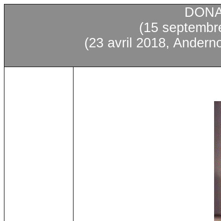
DONA
(15
septembr
(23
avril
2018,
Andern