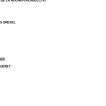
 DE LA ROCHEFOUCAULD (TV)
US DREXEL
GER
GUERET
S