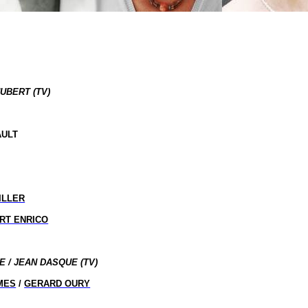
UBERT (TV)
AULT
ILLER
RT ENRICO
 / JEAN DASQUE (TV)
MES
/
GERARD OURY