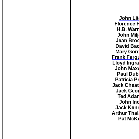
John Lit
Florence 
H.B. War
John Mil
Jean Bro
David Ba
Mary Gor
Frank Ferg
Lloyd Ingr
John Maxw
Paul Dub
Patricia P
Jack Chea
Jack Geo
Ted Ada
John In
Jack Ken
Arthur Tha
Pat McK