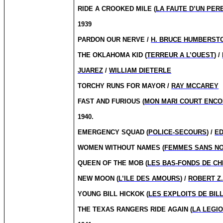
RIDE A CROOKED MILE (
LA FAUTE D’UN PER
1939
PARDON OUR NERVE /
H. BRUCE HUMBERST
THE OKLAHOMA KID (
TERREUR A L’OUEST
) /
JUAREZ
/
WILLIAM DIETERLE
TORCHY RUNS FOR MAYOR /
RAY MCCAREY
FAST AND FURIOUS (
MON MARI COURT ENC
1940.
EMERGENCY SQUAD (
POLICE-SECOURS
) /
E
WOMEN WITHOUT NAMES (
FEMMES SANS N
QUEEN OF THE MOB (
LES BAS-FONDS DE C
NEW MOON (
L’ILE DES AMOURS
) /
ROBERT Z
YOUNG BILL HICKOK (
LES EXPLOITS DE BIL
THE TEXAS RANGERS RIDE AGAIN (
LA LEGI