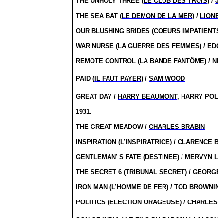
THE UNHOLY THREE (
LE CLUB DES TROIS
) /
THE SEA BAT (
LE DEMON DE LA MER
) /
LION
OUR BLUSHING BRIDES (
COEURS IMPATIENT
WAR NURSE (
LA GUERRE DES FEMMES
) / E
REMOTE CONTROL (
LA BANDE FANTÔME
) /
N
PAID (
IL FAUT PAYER
) /
SAM WOOD
GREAT DAY /
HARRY BEAUMONT
, HARRY PO
1931.
THE GREAT MEADOW /
CHARLES BRABIN
INSPIRATION (
L’INSPIRATRICE
) /
CLARENCE 
GENTLEMAN’ S FATE (
DESTINEE
) /
MERVYN L
THE SECRET 6 (
TRIBUNAL SECRET
) /
GEORGE
IRON MAN (
L’HOMME DE FER
) /
TOD BROWNI
POLITICS (
ELECTION ORAGEUSE
) /
CHARLES