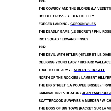
1941.
THE COWBOY AND THE BLONDE (
LA VEDETT
DOUBLE CROSS / ALBERT KELLEY
FORCED LANDING /
GORDON WILES
THE DEADLY GAME (
LE SECRET
) /
PHIL ROS
RIOT SQUAD / EDWARD FINNEY
1942.
THE DEVIL WITH HITLER (
HITLER ET LE DIAB
OBLIGING YOUNG LADY /
RICHARD WALLACE
TRUE TO THE ARMY /
ALBERT S. ROGELL
NORTH OF THE ROCKIES /
LAMBERT HILLYE
THE BIG STREET (LA POUPEE BRISEE) /
IRVI
CRIMINAL INVESTIGATOR /
JEAN YARBROUG
SCATTERGOOD SURVIVES A MURDER /
W. C
THE BOSS OF BIG TOWN (
RACKET SUR LA VI