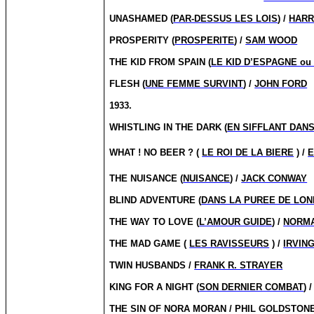
UNASHAMED (
PAR-DESSUS LES LOIS
) /
HARR
PROSPERITY (
PROSPERITE
) /
SAM WOOD
THE KID FROM SPAIN (
LE KID D’ESPAGNE ou
FLESH (
UNE FEMME SURVINT
) /
JOHN FORD
1933.
WHISTLING IN THE DARK (
EN SIFFLANT DANS
WHAT !
NO BEER ? (
LE ROI DE LA BIERE
) /
E
THE NUISANCE (
NUISANCE
) /
JACK CONWAY
BLIND ADVENTURE (
DANS LA PUREE DE LO
THE WAY TO LOVE (
L’AMOUR GUIDE
) /
NORM
THE MAD GAME (
LES RAVISSEURS
) /
IRVIN
TWIN HUSBANDS /
FRANK R. STRAYER
KING FOR A NIGHT (
SON DERNIER COMBAT
) 
THE SIN OF NORA MORAN / PHIL GOLDSTON