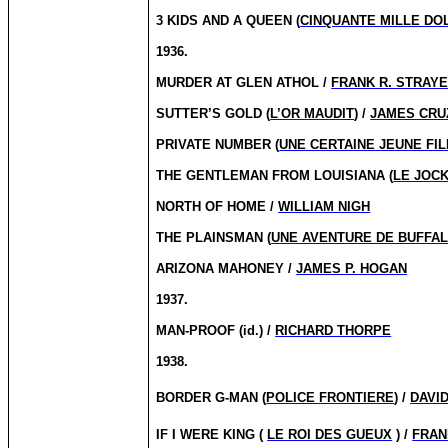
3 KIDS AND A QUEEN (
CINQUANTE MILLE DO
1936.
MURDER AT GLEN ATHOL /
FRANK R. STRAY
SUTTER’S GOLD (
L’OR MAUDIT
) /
JAMES CRU
PRIVATE NUMBER (
UNE CERTAINE JEUNE FIL
THE GENTLEMAN FROM LOUISIANA (
LE JOC
NORTH OF HOME /
WILLIAM NIGH
THE PLAINSMAN (
UNE AVENTURE DE BUFFAL
ARIZONA MAHONEY /
JAMES P. HOGAN
1937.
MAN-PROOF (id.) /
RICHARD THORPE
1938.
BORDER G-MAN (
POLICE FRONTIERE
) /
DAVI
IF I WERE KING (
LE ROI DES GUEUX
) /
FRAN