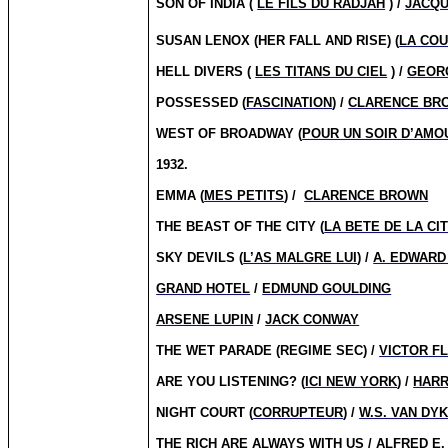
SON OF INDIA (
LE FILS DU RADJAH
) /
JACQU
SUSAN LENOX (HER FALL AND RISE) (
LA CO
HELL DIVERS (
LES TITANS DU CIEL
) /
GEORG
POSSESSED (
FASCINATION
) /
CLARENCE BR
WEST OF BROADWAY (
POUR UN SOIR D’AMO
1932.
EMMA (
MES PETITS
) /
CLARENCE BROWN
THE BEAST OF THE CITY (
LA BETE DE LA CI
SKY DEVILS (
L’AS MALGRE LUI
) /
A. EDWARD
GRAND HOTEL
/
EDMUND GOULDING
ARSENE LUPIN
/
JACK CONWAY
THE WET PARADE (REGIME SEC) /
VICTOR F
ARE YOU LISTENING? (
ICI NEW YORK
) /
HAR
NIGHT COURT (
CORRUPTEUR
) /
W.S. VAN DY
THE RICH ARE ALWAYS WITH US /
ALFRED E.