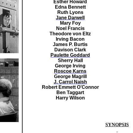
Esther Howard
Edna Bennett
Ruth Lyons
Jane Darwell
Mary Foy
Noel Francis
Theodore von Eltz
Irving Bacon
James P. Burtis
Davison Clark
Paulette Goddard
Sherry Hall
George Irving
Roscoe Karns
George Magrill
J. Carrol Naish
Robert Emmett
O’Connor
Ben Taggart
Harry Wilson
SYNOPSIS