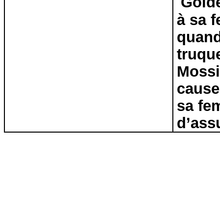
Golde
à sa 
quand
truqu
Mossi
cause 
sa fe
d’ass