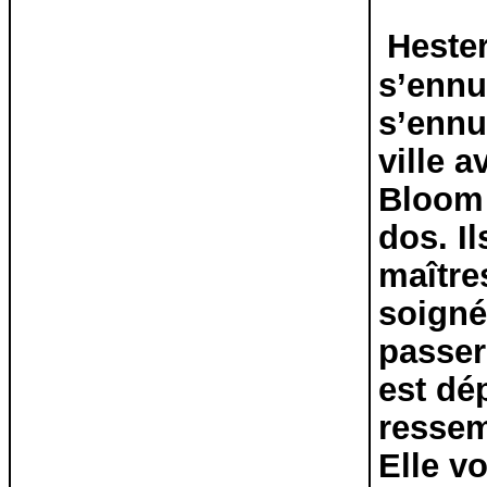
Heste
s’ennu
s’ennu
ville 
Bloom 
dos. I
maître
soigné
passer
est dé
ressemb
Elle vo