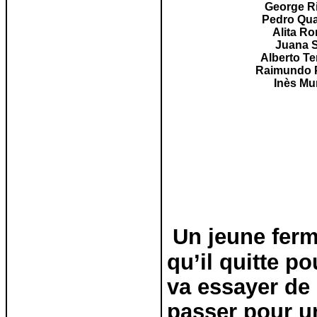
George R
Pedro
Qua
Alita R
Juana
Alberto
Te
Raimundo
Inès Mu
Un jeune ferm
qu’il quitte p
va essayer de 
passer pour u