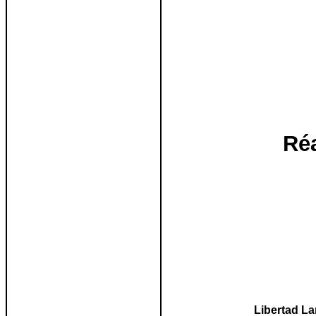
Réa
Libertad L