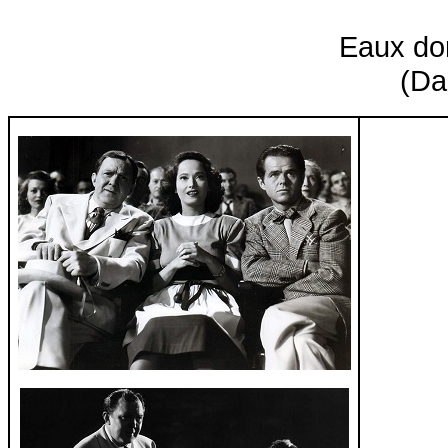
Eaux
do
(Da