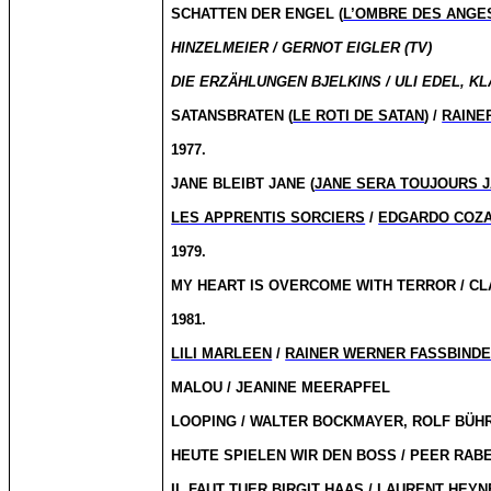
SCHATTEN DER ENGEL (
L’OMBRE DES ANGE
HINZELMEIER / GERNOT EIGLER (TV)
DIE ERZÄHLUNGEN BJELKINS / ULI EDEL, KL
SATANSBRATEN (
LE ROTI DE SATAN
) /
RAINE
1977.
JANE BLEIBT JANE (
JANE SERA TOUJOURS 
LES APPRENTIS SORCIERS
/
EDGARDO COZA
1979.
MY HEART IS OVERCOME WITH TERROR / C
1981.
LILI MARLEEN
/
RAINER WERNER FASSBIND
MALOU / JEANINE MEERAPFEL
LOOPING / WALTER BOCKMAYER, ROLF BÜ
HEUTE SPIELEN WIR DEN BOSS / PEER RAB
IL FAUT TUER BIRGIT HAAS
/
LAURENT HEY