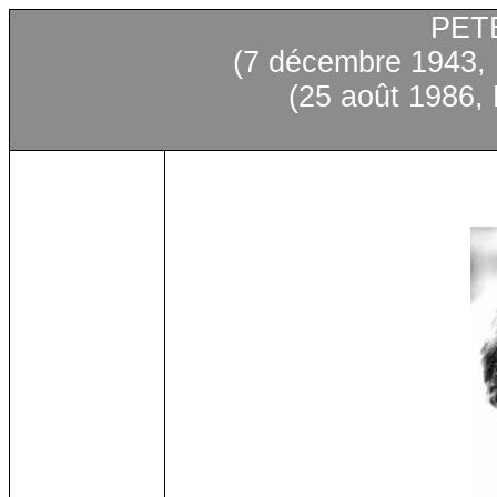
PET
(7
décembre
1943, 
(25
août
1986,