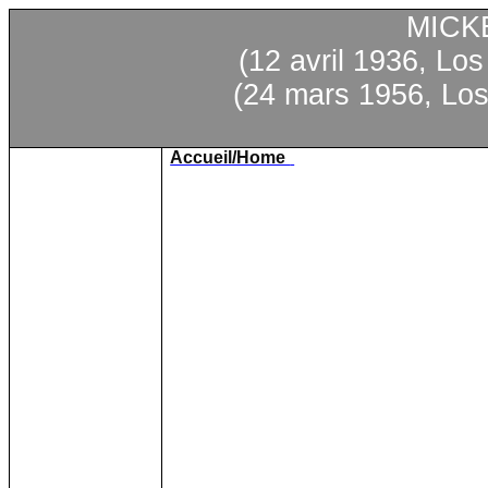
MICK
(12
avril
1936, Los
(24
mars
1956, Los
Accueil/Home