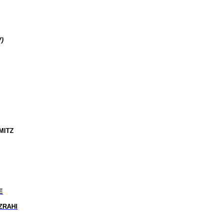
)
MITZ
E
ZRAHI