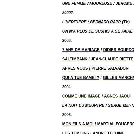
UNE FEMME AMOUREUSE / JEROME 
20002.
L’HERITIERE /
BERNARD RAPP
(TV)
ON N’A PLUS DE SUSHIS A SE FAIRE 
2003.
7 ANS DE MARIAGE
/
DIDIER BOURD
SALTIMBANK
/
JEAN-CLAUDE BIETTE
APRES VOUS
/
PIERRE SALVADORI
QUI A TUE BAMBI ?
/
GILLES MARCH
2004.
COMME UNE IMAGE
/
AGNES JAOUI
LA NUIT DU MEURTRE / SERGE MEYN
2006.
MON FILS A MOI
/ MARTIAL FOUGER
LES TEMOINS
/
ANDRE TECHINE