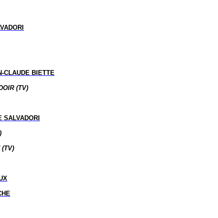
LVADORI
N-CLAUDE BIETTE
DOIR (TV)
E SALVADORI
)
(TV)
UX
CHE