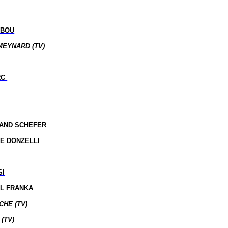
BBOU
MEYNARD (TV)
RC
RAND SCHEFER
IE DONZELLI
SI
EL FRANKA
CHE
(TV)
(TV)