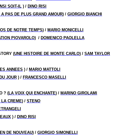
NSI SOIT-IL
) /
DINO RISI
’Y A PAS DE PLUS GRAND AMOUR
) /
GIORGIO BIANCHI
ROS DE NOTRE TEMPS
) /
MARIO MONICELLI
ATION PIOVAROLO
)
/
DOMENICO PAOLELLA
TORY (
UNE HISTOIRE DE MONTE CARLO
) /
SAM TAYLOR
LES ANNEES
) /
MARIO MATTOLI
DU JOUR
) /
FRANCESCO MASELLI
 ? (
LA VOIX QUI ENCHANTE
) /
MARINO GIROLAMI
 LA CREME
) /
STENO
ETRANGELI
BEAUX
) /
DINO RISI
IEN DE NOUVEAU
) /
GIORGIO SIMONELLI