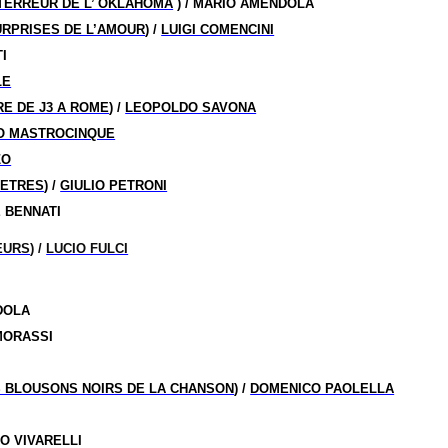
TERREUR DE L’ OKLAHOMA
) / MARIO AMENDOLA
URPRISES DE L’AMOUR
) /
LUIGI COMENCINI
I
LE
E DE J3 A ROME
) /
LEOPOLDO SAVONA
O MASTROCINQUE
ZO
METRES
) /
GIULIO PETRONI
E BENNATI
EURS
) /
LUCIO FULCI
DOLA
MORASSI
 BLOUSONS NOIRS DE LA CHANSON
) /
DOMENICO PAOLELLA
O VIVARELLI