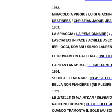
1952.
MIRACOLO A VIGGIU / LUIGI GIACHI
DESTINEES
/
CHRISTIAN-JAQUE
,
JEA
1953.
LA SPIAGGIA (
LA PENSIONNAIRE
) /
LASCIATECI IN PACE (
ACHILLE AVE
IERI, OGGI, DOMANI / SILVIO LAURE
CI TROVIAMO IN GALLERIA (
UNE FI
CAPITAN FANTASMA (
LE CAPITAINE
1954.
SCUOLA ELEMENTARE (
CLASSE ELE
BELLA NON PIANGERE ! (
NE PLEURE
1955.
LE ZITELLE DI VIA HYDAR / SILVERIO
RACCONTI ROMANI (
CETTE FOLLE J
QUANDO TRAMONTA IL SOLE (
AU SO