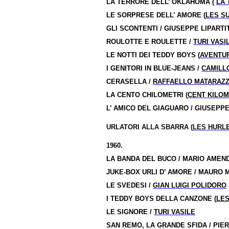
LA TERRORE DELL’ OKLAHOMA (
LA 
LE SORPRESE DELL’ AMORE (
LES S
GLI SCONTENTI / GIUSEPPE LIPARTIT
ROULOTTE E ROULETTE /
TURI VASI
LE NOTTI DEI TEDDY BOYS (
AVENTUR
I GENITORI IN BLUE-JEANS /
CAMILL
CERASELLA /
RAFFAELLO MATARAZ
LA CENTO CHILOMETRI (
CENT KILO
L’ AMICO DEL GIAGUARO / GIUSEPP
URLATORI ALLA SBARRA (
LES HURL
1960.
LA BANDA DEL BUCO / MARIO AMEN
JUKE-BOX URLI D’ AMORE / MAURO 
LE SVEDESI /
GIAN LUIGI POLIDORO
I TEDDY BOYS DELLA CANZONE (
LES
LE SIGNORE /
TURI VASILE
SAN REMO, LA GRANDE SFIDA / PIER