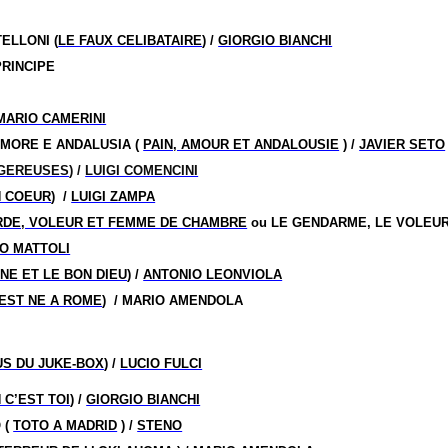
ELLONI (
LE FAUX CELIBATAIRE
) /
GIORGIO BIANCHI
PRINCIPE
MARIO CAMERINI
 AMORE E ANDALUSIA (
PAIN, AMOUR ET ANDALOUSIE
) /
JAVIER SETO
GEREUSES
) /
LUIGI COMENCINI
N COEUR
)
/
LUIGI ZAMPA
DE, VOLEUR ET FEMME DE CHAMBRE
ou LE GENDARME, LE VOLEUR
O MATTOLI
NE ET LE BON DIEU
)
/
ANTONIO LEONVIOLA
EST NE A ROME
)
/ MARIO AMENDOLA
S DU JUKE-BOX
) /
LUCIO FULCI
 C’EST TOI
) /
GIORGIO BIANCHI
 (
TOTO A MADRID
) /
STENO