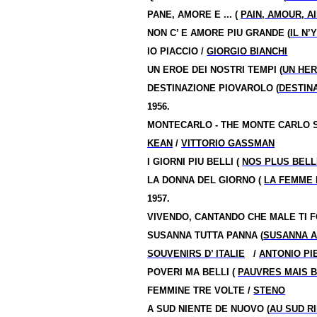
PANE, AMORE E ... (
PAIN, AMOUR, AI
NON C’ E AMORE PIU GRANDE (
IL N
IO PIACCIO /
GIORGIO BIANCHI
UN EROE DEI NOSTRI TEMPI (
UN HE
DESTINAZIONE PIOVAROLO (
DESTIN
1956.
MONTECARLO - THE MONTE CARLO S
KEAN
/
VITTORIO GASSMAN
I GIORNI PIU BELLI (
NOS PLUS BEL
LA DONNA DEL GIORNO (
LA FEMME 
1957.
VIVENDO, CANTANDO CHE MALE TI FO
SUSANNA TUTTA PANNA (
SUSANNA A
SOUVENIRS D’ ITALIE
/
ANTONIO PI
POVERI MA BELLI (
PAUVRES MAIS 
FEMMINE TRE VOLTE /
STENO
A SUD NIENTE DE NUOVO (
AU SUD R