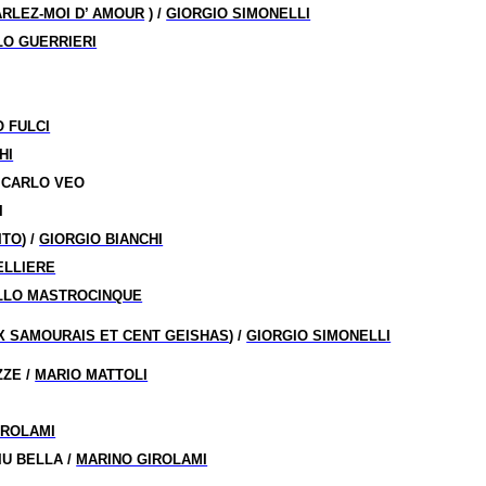
ARLEZ-MOI D’ AMOUR
) /
GIORGIO SIMONELLI
O GUERRIERI
O FULCI
HI
/ CARLO VEO
I
ITO
) /
GIORGIO BIANCHI
ELLIERE
LLO MASTROCINQUE
X SAMOURAIS ET CENT GEISHAS
) /
GIORGIO SIMONELLI
ZZE /
MARIO MATTOLI
IROLAMI
IU BELLA /
MARINO GIROLAMI