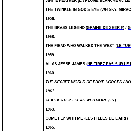
WHITE FEATHER (LA PLUME BLANCHE ou
LE
THE TWINKLE IN GOD’S EYE (
WHISKY, MIRA
1956.
THE BRASS LEGEND (
GRAINE DE SHERIF
) /
G
1958.
THE FIEND WHO WALKED THE WEST (
LE TU
1959.
ALIAS JESSE JAMES (
NE TIREZ PAS SUR LE
1960.
THE SECRET WORLD OF EDDIE HODGES /
NO
1961.
FEATHERTOP / DEAN WHITMORE (TV)
1963.
COME FLY WITH ME (
LES FILLES DE L’AIR
) /
1965.