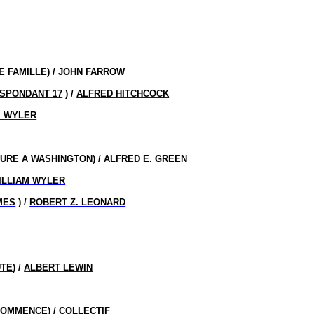
E FAMILLE
) /
JOHN FARROW
SPONDANT 17
) /
ALFRED HITCHCOCK
M WYLER
URE A WASHINGTON
) /
ALFRED E. GREEN
ILLIAM WYLER
MES
) /
ROBERT Z. LEONARD
UTE
) /
ALBERT LEWIN
ECOMMENCE
) / COLLECTIF