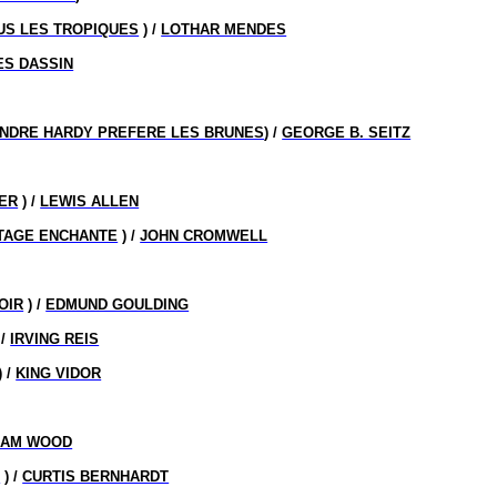
US LES TROPIQUES
) /
LOTHAR MENDES
ES DASSIN
NDRE HARDY PREFERE LES BRUNES
) /
GEORGE B. SEITZ
IER
) /
LEWIS ALLEN
TAGE ENCHANTE
) /
JOHN CROMWELL
OIR
) /
EDMUND GOULDING
/
IRVING REIS
) /
KING VIDOR
SAM WOOD
S
) /
CURTIS BERNHARDT