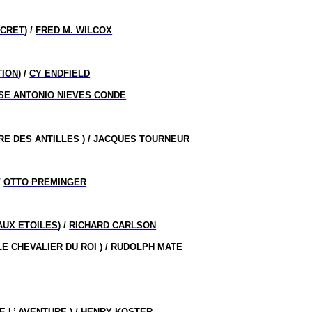
ECRET
) /
FRED M. WILCOX
TION
) /
CY ENDFIELD
SE ANTONIO NIEVES CONDE
RE DES ANTILLES
) /
JACQUES TOURNEUR
/
OTTO PREMINGER
AUX ETOILES
) /
RICHARD CARLSON
LE CHEVALIER DU ROI
) /
RUDOLPH MATE
E L’ AVENTURE
) /
HENRY KOSTER