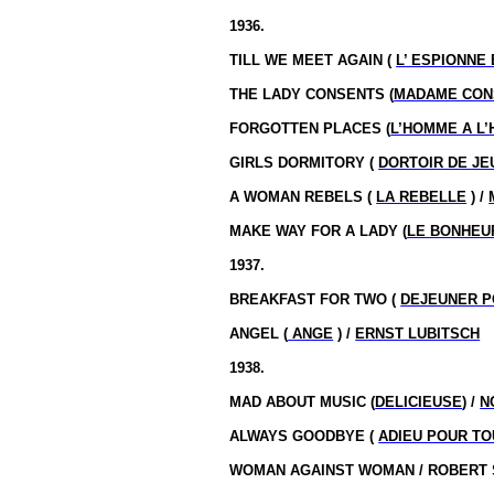
1936.
TILL WE MEET AGAIN (
L’ ESPIONNE
THE LADY CONSENTS (
MADAME CON
FORGOTTEN PLACES (
L’HOMME A L
GIRLS DORMITORY (
DORTOIR DE JE
A WOMAN REBELS (
LA REBELLE
) /
MAKE WAY FOR A LADY (
LE BONHEU
1937.
BREAKFAST FOR TWO (
DEJEUNER P
ANGEL (
ANGE
) /
ERNST LUBITSCH
1938.
MAD ABOUT MUSIC (
DELICIEUSE
) /
N
ALWAYS GOODBYE (
ADIEU POUR T
WOMAN AGAINST WOMAN / ROBERT 