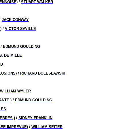
IENNOISE
) /
STUART WALKER
 /
JACK CONWAY
E
) /
VICTOR SAVILLE
 /
EDMUND GOULDING
B. DE MILLE
RD
LLUSIONS
) /
RICHARD BOLESLAWSKI
/
WILLIAM WYLER
ANTE
) /
EDMUND GOULDING
LES
NEBRES
) /
SIDNEY FRANKLIN
CEE IMPREVUE
) /
WILLIAM SEITER