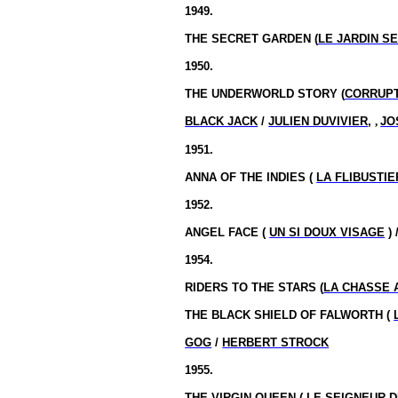
1949.
THE SECRET GARDEN (
LE JARDIN S
1950.
THE UNDERWORLD STORY (
CORRUP
BLACK JACK
/
JULIEN DUVIVIER
,
,
JO
1951.
ANNA OF THE INDIES (
LA FLIBUSTIE
1952.
ANGEL FACE (
UN SI DOUX VISAGE
) 
1954.
RIDERS TO THE STARS (
LA CHASSE 
THE BLACK SHIELD OF FALWORTH (
GOG
/
HERBERT STROCK
1955.
THE VIRGIN QUEEN (
LE SEIGNEUR D