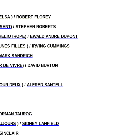
 ELSA
) /
ROBERT FLOREY
SENT
) / STEPHEN ROBERTS
’HELIOTROPE
) /
EWALD ANDRE DUPONT
UNES FILLES
) /
IRVING CUMMINGS
MARK SANDRICH
R DE VIVRE
) / DAVID BURTON
OUR DEUX
) /
ALFRED SANTELL
ORMAN TAUROG
OUJOURS
) /
SIDNEY LANFIELD
SINCLAIR