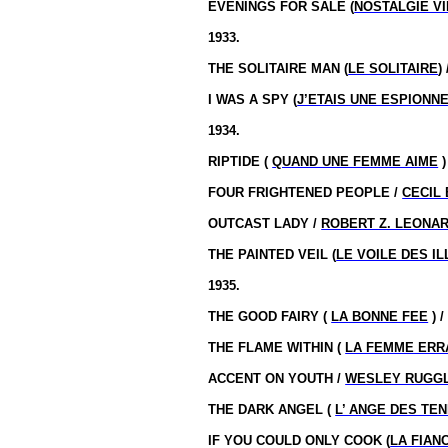
EVENINGS FOR SALE (
NOSTALGIE V
1933.
THE SOLITAIRE MAN (
LE SOLITAIRE
)
I WAS A SPY (
J’ETAIS UNE ESPIONN
1934.
RIPTIDE (
QUAND UNE FEMME AIME
)
FOUR FRIGHTENED PEOPLE /
CECIL 
OUTCAST LADY /
ROBERT Z. LEONA
THE PAINTED VEIL (
LE VOILE DES I
1935.
THE GOOD FAIRY (
LA BONNE FEE
) 
THE FLAME WITHIN (
LA FEMME ERR
ACCENT ON YOUTH /
WESLEY RUGG
THE DARK ANGEL (
L’ ANGE DES TE
IF YOU COULD ONLY COOK (
LA FIAN