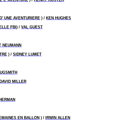
D’ UNE AVENTURIERE
) /
KEN HUGHES
ELLE FBI
) /
VAL GUEST
T NEUMANN
ATRE
) /
SIDNEY LUMET
ZUGSMITH
DAVID MILLER
SHERMAN
EMAINES EN BALLON
) /
IRWIN ALLEN