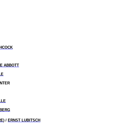
CHCOCK
E ABBOTT
LE
UNTER
LLE
NBERG
RE
) /
ERNST LUBITSCH