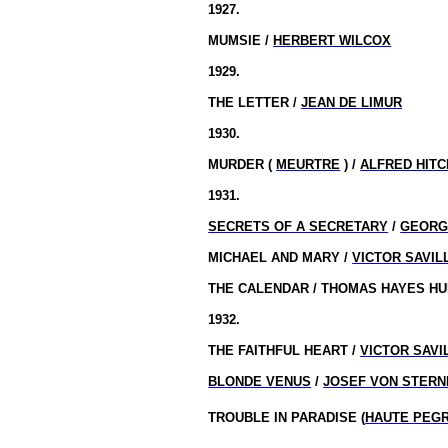
1927.
MUMSIE /
HERBERT WILCOX
1929.
THE LETTER /
JEAN DE LIMUR
1930.
MURDER (
MEURTRE
) /
ALFRED HIT
1931.
SECRETS OF A SECRETARY
/
GEORG
MICHAEL AND MARY /
VICTOR SAVIL
THE CALENDAR / THOMAS HAYES H
1932.
THE FAITHFUL HEART /
VICTOR SAVI
BLONDE VENUS
/
JOSEF VON STER
TROUBLE IN PARADISE (
HAUTE PEG