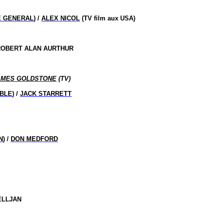
E GENERAL
) /
ALEX NICOL
(TV film aux USA)
 ROBERT ALAN AURTHUR
AMES GOLDSTONE
(TV)
ABLE
) /
JACK STARRETT
N
) /
DON MEDFORD
ELLJAN