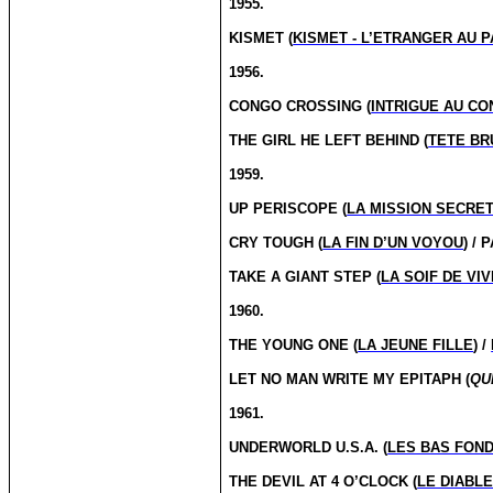
1955.
KISMET (
KISMET - L’ETRANGER AU 
1956.
CONGO CROSSING (
INTRIGUE AU C
THE GIRL HE LEFT BEHIND (
TETE BR
1959.
UP PERISCOPE (
LA MISSION SECRET
CRY TOUGH (
LA FIN D’UN VOYOU
) /
TAKE A GIANT STEP (
LA SOIF DE VI
1960.
THE YOUNG ONE (
LA JEUNE FILLE
) /
LET NO MAN WRITE MY EPITAPH (
QU
1961.
UNDERWORLD U.S.A. (
LES BAS FON
THE DEVIL AT 4 O’CLOCK (
LE DIABLE