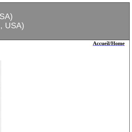
USA)
e
, USA)
Accueil/Home