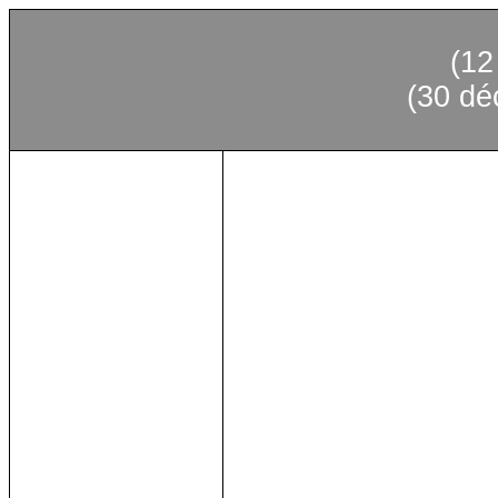
(1
(30
dé