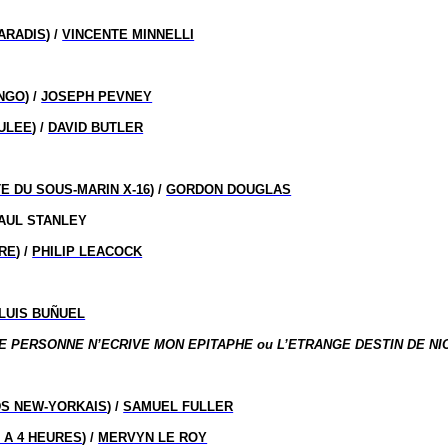
PARADIS
) /
VINCENTE MINNELLI
ONGO
) /
JOSEPH PEVNEY
ULEE
) /
DAVID BUTLER
E DU SOUS-MARIN X-16
) /
GORDON DOUGLAS
 PAUL STANLEY
VRE
) /
PHILIP LEACOCK
LUIS BUÑUEL
E PERSONNE N’ECRIVE MON EPITAPHE
ou
L’ETRANGE DESTIN DE N
DS NEW-YORKAIS
) /
SAMUEL FULLER
 A 4 HEURES
) /
MERVYN LE ROY