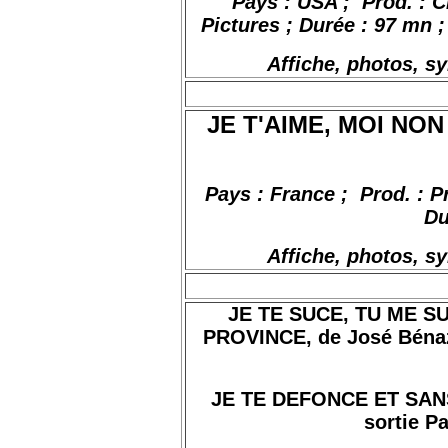
Pays : USA ;
Prod. :
C
Pictures ; Durée : 97
mn
Affiche, photos, s
JE T'AIME, MOI NON
Pays : France
;
Prod
. : 
Du
Affiche, photos, s
JE TE SUCE, TU ME S
PROVINCE, de José Bénazé
JE TE DEFONCE ET SANS 
sortie Pa