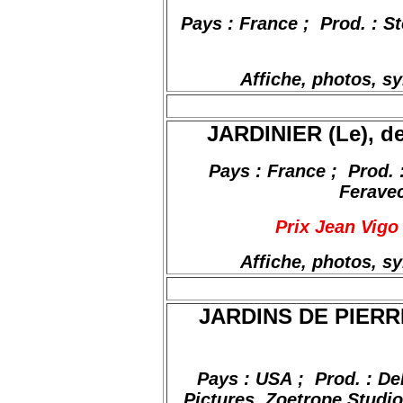
Pays : France
;
Prod
. : S
Affiche, photos, s
JARDINIER (Le), de
Pays : France
;
Prod
.
Ferave
Prix Jean Vigo
Affiche, photos, s
JARDINS DE PIERRE
Pays : USA
;
Prod
. : D
Pictures,
Zoetrope
Studios