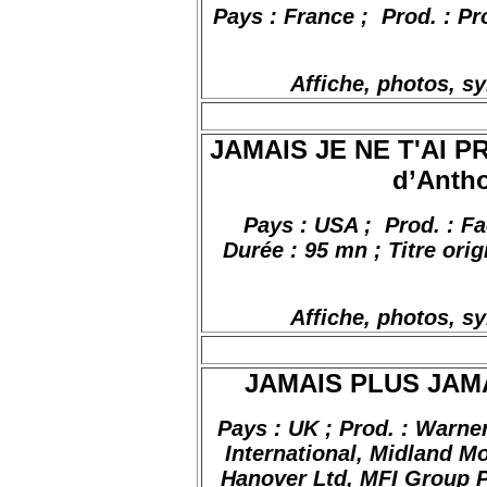
Pays : France
;
Prod
. : P
Affiche, photos, s
JAMAIS JE NE T'AI 
d’Antho
Pays : USA
;
Prod
. :
Fa
Durée : 95 mn ; Titre orig
Affiche, photos, s
JAMAIS PLUS JAMAIS
Pays :
UK ;
Prod. :
Warner
International, Midland M
Hanover Ltd, MFI Group Pi