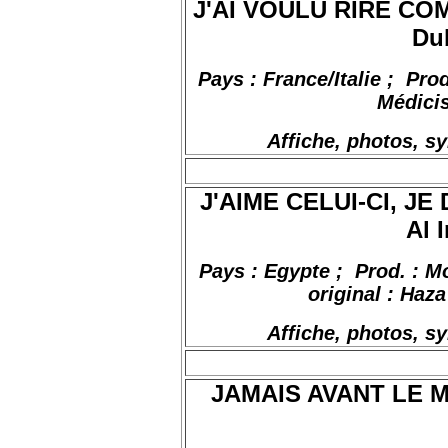
J'AI VOULU RIRE CO
Dub
Pays : France/Italie
;
Pro
Médicis
Affiche, photos, s
J'AIME CELUI-CI, JE
Al 
Pays : Egypte
;
Prod
. : M
original : Haz
Affiche, photos, s
JAMAIS AVANT LE MA