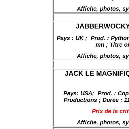
Affiche, photos, s
JABBERWOCKY, d
Pays : UK
;
Prod
. : Pytho
mn ; Titre o
Affiche, photos, s
JACK LE MAGNIFIQ
Pays:
USA;
Prod
. : Co
Productions ; Durée : 11
Prix de la cri
Affiche, photos, s