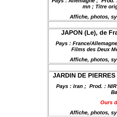
Pays : Allemagne
;
Prod
.
mn ; Titre ori
Affiche, photos, s
JAPON (Le), de Fr
Pays : France/Allemagn
Films des Deux Mo
Affiche, photos, s
JARDIN DE PIERRES (L
Pays : Iran
;
Prod
. : NI
B
Ours d
Affiche, photos, s