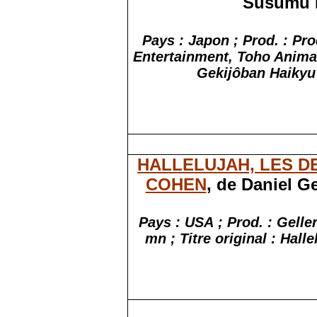
Susumu M
Pays : Japon ; Prod. : Pr
Entertainment,
Toho
Animati
Gekijôban
Haikyu
HALLELUJAH, LES D
COHEN
, de Daniel G
Pays : USA ; Prod. : Gelle
mn ; Titre original : Hall