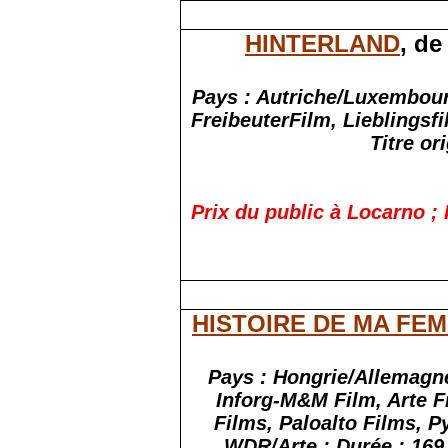
HINTERLAND
, de
Pays : Autriche/Luxembou
FreibeuterFilm
,
Lieblingsf
Titre or
Prix du public à Locarno ; 
HISTOIRE DE MA FE
Pays : Hongrie/Allemagne/
Inforg
-M&M Film, Arte 
Films,
Paloalto
Films, P
WDR/Arte ; Durée : 169 