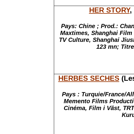
HER STORY
,
Pays: Chine ; Prod.: Cha
Maxtimes
, Shanghai Film
TV Culture, Shanghai
Jius
123
mn
;
Titre
HERBES SECHES
(
Les
Pays : Turquie/France/Al
Memento Films Product
Cinéma, Film i
Väst
, TRT
Kur