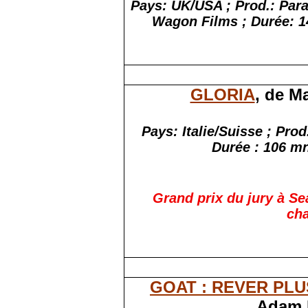
Pays: UK/USA ; Prod.: Par
Wagon Films ; Durée: 148
GLORIA
, de M
Pays: Italie/Suisse ; Pro
Durée : 106 mn 
Grand prix du jury à Sea
cha
GOAT : REVER PLU
Adam R