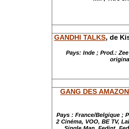
GANDHI TALKS
, de K
Pays: Inde ; Prod.: Zee
origina
GANG DES AMAZO
Pays : France/Belgique ; 
2 Cinéma, VOO, BE TV, Lab
Single Man, Fedint, Fed