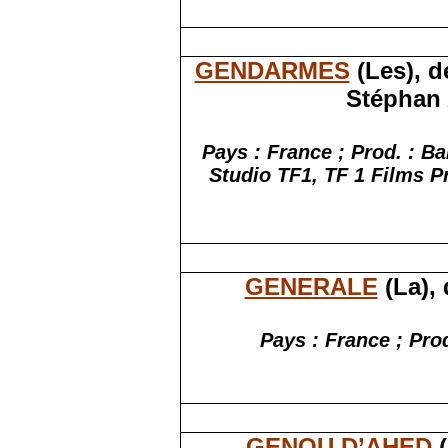
GENDARMES
(Les), d
Stéphan 
Pays : France ; Prod. : 
Studio TF1, TF 1 Films P
GENERALE
(La), 
Pays : France ; Pro
GENOU D’AHED
(