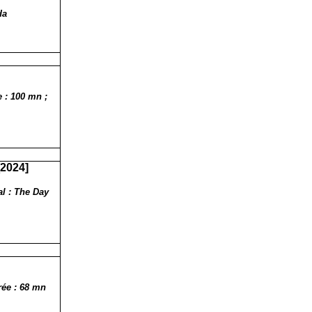
da
 : 100 mn ;
[2024]
al : The Day
rée : 68 mn