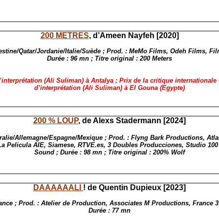
200 METRES
, d’Ameen Nayfeh [2020]
estine/Qatar/Jordanie/Italie/Suède ; Prod. : MeMo Films, Odeh Films, Fil
Durée : 96 mn ; Titre original : 200 Meters
’interprétation (Ali Suliman) à Antalya ; Prix de la critique internationale 
d’interprétation (Ali Suliman) à El Gouna (Egypte)
200 % LOUP
, de Alexs Stadermann [2024]
ralie/Allemagne/Espagne/Mexique ; Prod. : Flyng Bark Productions, Atla
La Pelicula AIE, Siamese, RTVE.es, 3 Doubles Producciones, Studio 100
Sound ; Durée : 98 mn ; Titre original : 200% Wolf
DAAAAAALI
! de Quentin Dupieux [2023]
ance ; Prod. : Atelier de Production, Associates M Productions, France 
Durée : 77 mn