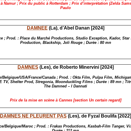
 à Namur ; Prix du public à Rotterdam ; Prix d’interprétation (Zelda Sam
Paulo
DAMNEE
(La), d’Abel Danan [2024]
ce ; Prod. : Place du Marché Productions, Studio Exception, Kador, Star 
Production, Blackship, Joli Rouge ; Durée : 80 mn
DAMNES
(Les), de Roberto Minervini [2024]
lie/Belgique/USA/France/Canada ; Prod. : Okta Film, Pulpa Film, Michigan
 TV, Shelter Prod, Stregonia, Moonduckling Films ; Durée : 89 mn ; Titre
The Damned – I Dannati
Prix de la mise en scène à Cannes [section Un certain regard]
DAMNES NE PLEURENT PAS
(Les), de Fyzal Boulifa [2022
ce/Belgique/Maroc ; Prod. : Frakas Productions, Kasbah-Film Tanger, Vi
Durée : 112 mn