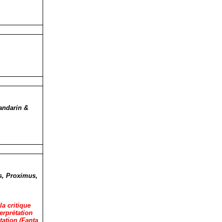
andarin &
ns, Proximus,
la critique
terprétation
tation (Fanta