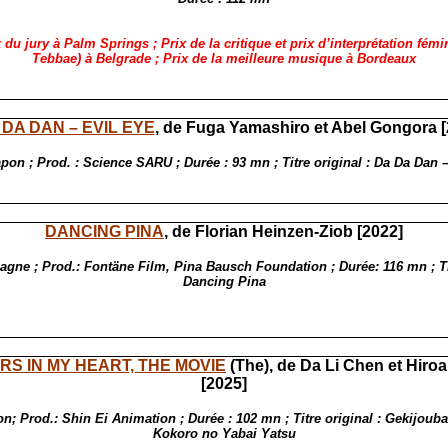
 du jury à Palm Springs ; Prix de la critique et prix d’interprétation fémi
Tebbae) à Belgrade ; Prix de la meilleure musique à Bordeaux
DA DAN – EVIL EYE
, de Fuga Yamashiro et Abel Gongora [
pon ; Prod. : Science SARU ; Durée : 93 mn ; Titre original : Da Da Dan 
DANCING PINA
, de Florian Heinzen-Ziob [2022]
agne ; Prod.: Fontäne Film, Pina Bausch Foundation ; Durée: 116 mn ; Tit
Dancing Pina
S IN MY HEART, THE MOVIE
(The), de Da Li Chen et Hiroa
[2025]
n; Prod.: Shin Ei Animation ; Durée : 102 mn ; Titre original : Gekijou
Kokoro no Yabai Yatsu