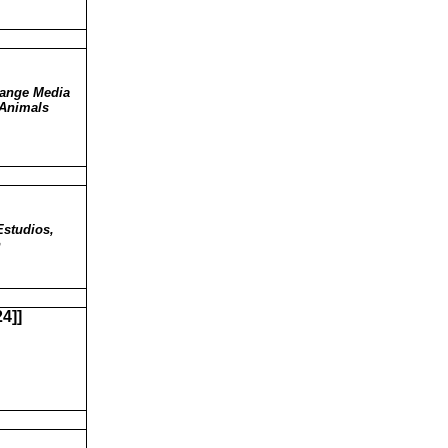
Range Media
 Animals
Estudios,
n
4]]