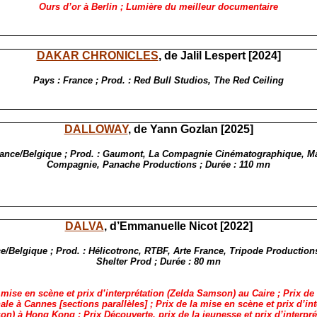
Ours d’or à Berlin ; Lumière du meilleur documentaire
DAKAR CHRONICLES
, de Jalil Lespert [2024]
Pays : France ; Prod. : Red Bull Studios, The Red Ceiling
DALLOWAY
, de Yann Gozlan [2025]
rance/Belgique ; Prod. : Gaumont, La Compagnie Cinématographique, M
Compagnie, Panache Productions ; Durée : 110 mn
DALVA
, d’Emmanuelle Nicot [2022]
e/Belgique ; Prod. : Hélicotronc, RTBF, Arte France, Tripode Productio
Shelter Prod ; Durée : 80 mn
 mise en scène et prix d’interprétation (Zelda Samson) au Caire ; Prix de 
ale à Cannes [sections parallèles] ; Prix de la mise en scène et prix d’in
n) à Hong Kong ; Prix Découverte, prix de la jeunesse et prix d’interpré