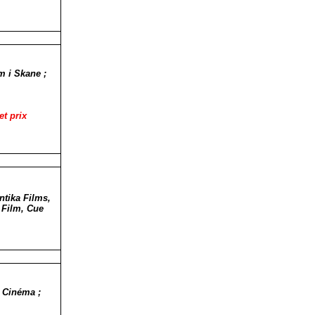
m i Skane ;
et prix
ntika Films,
 Film, Cue
3 Cinéma ;