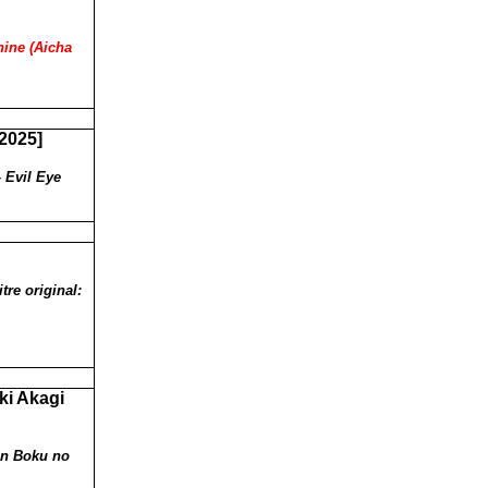
nine (Aicha
2025]
– Evil Eye
re original:
ki Akagi
ban Boku no