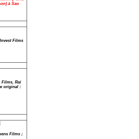
son) à Sao
Invest Films
 Films, Rai
 original :
]
xens Films ;