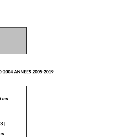
0-2004
ANNEES 2005-2019
85 mn
3]
 mn