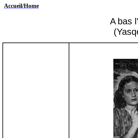
Accueil/Home
A bas 
(
Yasq