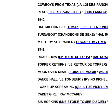
COWBOYS FROM TEXAS (
LA LOI DES RANC
RENO (
LIBERTE SANS JOIE
) /
JOHN FARROW
1940.
ONE MILLION B.C. (
TUMAK, FILS DE LA JUNG
TURNABOUT (
CHANGEONS DE SEXE
) /
HAL R
MYSTERY SEA RAIDER /
EDWARD DMYTRYK
1941.
ROAD SHOW (
HISTOIRE DE FOUS
) /
HAL ROA
TOPPER RETURNS (
LE RETOUR DE TOPPER
)
MOON OVER MIAMI (
SOIRS DE MIAMI
) /
WALT
DANCE HALL (
LE TOMBEUR
) /
IRVING PICHEL
I WAKE UP SCREAMING (
QUI A TUE VICKY L
CADET GIRL /
RAY MCCAREY
SIS HOPKINS (
UNE ETOILE TOMBE DU CIEL
) 