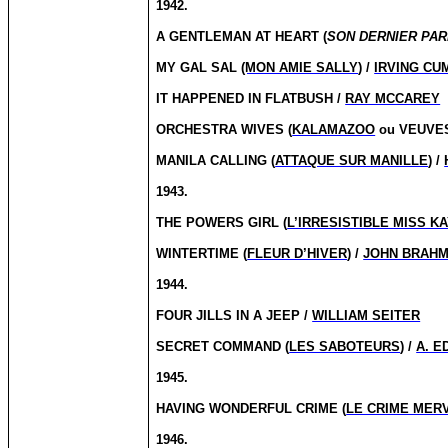
1942.
A GENTLEMAN AT HEART (
SON DERNIER PAR
MY GAL SAL
(MON AMIE SALLY
) /
IRVING CU
IT HAPPENED IN FLATBUSH /
RAY MCCAREY
ORCHESTRA WIVES (
KALAMAZOO
ou
VEUVES
MANILA CALLING (
ATTAQUE SUR MANILLE
) /
1943.
THE POWERS GIRL (
L’IRRESISTIBLE MISS K
WINTERTIME (
FLEUR D’HIVER
) /
JOHN BRAH
1944.
FOUR JILLS IN A JEEP /
WILLIAM SEITER
SECRET COMMAND (
LES SABOTEURS
) /
A. 
1945.
HAVING WONDERFUL CRIME (
LE CRIME MER
1946.