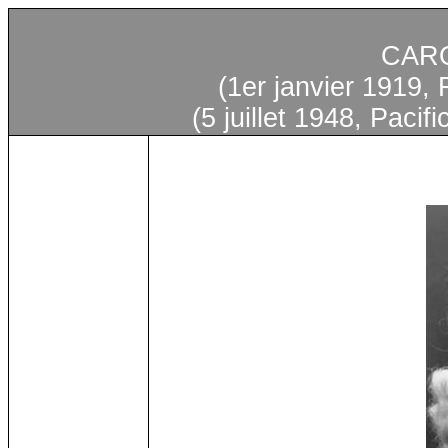
CARO
(1er
janvier
1919, F
(5
juillet
1948, Pacifi