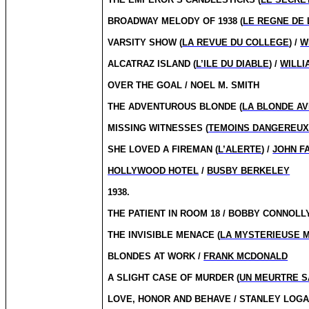
BROADWAY MELODY OF 1938 (
LE REGNE DE 
VARSITY SHOW (
LA REVUE DU COLLEGE
) /
W
ALCATRAZ ISLAND (
L’ILE DU DIABLE
) /
WILLI
OVER THE GOAL / NOEL M. SMITH
THE ADVENTUROUS BLONDE (
LA BLONDE A
MISSING WITNESSES (
TEMOINS DANGEREU
SHE LOVED A FIREMAN (
L’ALERTE
) /
JOHN F
HOLLYWOOD HOTEL
/
BUSBY BERKELEY
1938.
THE PATIENT IN ROOM 18 / BOBBY CONNOLL
THE INVISIBLE MENACE (
LA MYSTERIEUSE 
BLONDES AT WORK /
FRANK MCDONALD
A SLIGHT CASE OF MURDER (
UN MEURTRE S
LOVE, HONOR AND BEHAVE / STANLEY LOG