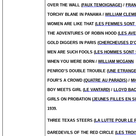
OVER THE WALL (
FAUX TEMOIGNAGE
) /
FRA
TORCHY BLANE IN PANAMA /
WILLIAM CLEM
WOMEN ARE LIKE THAT (
LES FEMMES SONT
THE ADVENTURES OF ROBIN HOOD (
LES AVE
GOLD DIGGERS IN PARIS (
CHERCHEUSES D’O
MEN ARE SUCH FOOLS (
LES HOMMES SONT 
WHEN YOU WERE BORN /
WILLIAM MCGANN
PENROD’S DOUBLE TROUBLE (
UNE ETRANGE
FOUR’S A CROWD (
QUATRE AU PARADIS
) /
MI
BOY MEETS GIRL (
LE VANTARD
) /
LLOYD BA
GIRLS ON PROBATION (
JEUNES FILLES EN 
1939.
THREE TEXAS
STEERS (
LA LUTTE POUR LE 
DAREDEVILS OF THE RED CIRCLE (
LES TROI