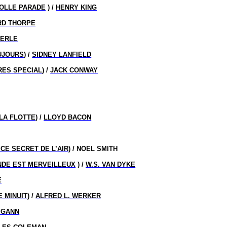
FOLLE PARADE
) /
HENRY KING
RD THORPE
TERLE
UJOURS
) /
SIDNEY LANFIELD
RES SPECIAL
) /
JACK CONWAY
 LA FLOTTE
) /
LLOYD BACON
CE SECRET DE L’AIR
) / NOEL SMITH
NDE EST MERVEILLEUX
) /
W.S. VAN DYKE
E
E MINUIT
) /
ALFRED L. WERKER
 GANN