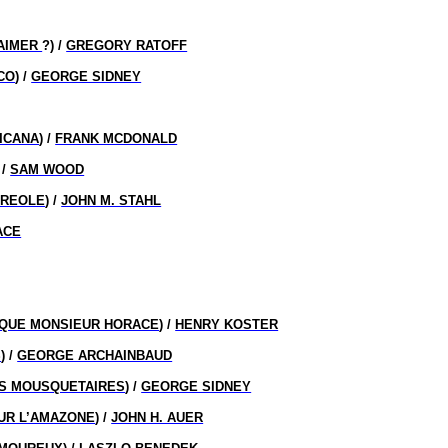
’AIMER
?) /
GREGORY RATOFF
CO
) /
GEORGE SIDNEY
ICANA
) /
FRANK MCDONALD
 /
SAM WOOD
CREOLE
) /
JOHN M. STAHL
ACE
IQUE MONSIEUR HORACE
) /
HENRY KOSTER
S
) /
GEORGE ARCHAINBAUD
IS MOUSQUETAIRES
) /
GEORGE SIDNEY
UR L’AMAZONE
) /
JOHN H. AUER