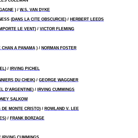
RLES COLEMAN
 GAGNE
) /
W.S. VAN DYKE
NESS (
DANS LA CITE OBSCURCIE
) /
HERBERT LEEDS
EMPORTE LE VENT
) /
VICTOR FLEMING
E CHAN A PANAMA
) /
NORMAN FOSTER
EL
) /
IRVING PICHEL
NNIERS DU CHEIK
) /
GEORGE WAGGNER
EL D’ARGENTINE
) /
IRVING CUMMINGS
DNEY SALKOW
S DE MONTE CRISTO
) /
ROWLAND V. LEE
LES
) /
FRANK BORZAGE
 /
IRVING CUMMINGS