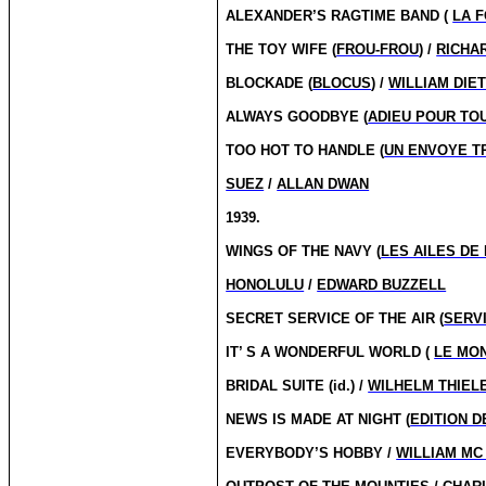
ALEXANDER’S RAGTIME BAND (
LA 
THE TOY WIFE (
FROU-FROU
) /
RICHA
BLOCKADE (
BLOCUS
) /
WILLIAM DIE
ALWAYS GOODBYE (
ADIEU POUR TO
TOO HOT TO HANDLE (
UN ENVOYE T
SUEZ
/
ALLAN DWAN
1939.
WINGS OF THE NAVY (
LES AILES DE
HONOLULU
/
EDWARD BUZZELL
SECRET SERVICE OF THE AIR (
SERVI
IT’ S A WONDERFUL WORLD (
LE MO
BRIDAL SUITE (id.) /
WILHELM THIEL
NEWS IS MADE AT NIGHT (
EDITION D
EVERYBODY’S HOBBY /
WILLIAM MC