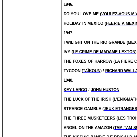
1946.
DO YOU LOVE ME (
VOULEZ-VOUS M
HOLIDAY IN MEXICO (
FEERIE A MEXI
1947.
TWILIGHT ON THE RIO GRANDE (
MEX
IVY (
LE CRIME DE MADAME LEXTON
)
THE FOXES OF HARROW (
LA FIERE 
TYCOON (
TAÏKOUN
) /
RICHARD WALL
1948.
KEY LARGO
/
JOHN HUSTON
THE LUCK OF THE IRISH (
L’ENIGMAT
STRANGE GAMBLE (
JEUX ETRANGE
THE THREE MUSKETEERS (
LES TRO
ANGEL ON THE AMAZON (
TAM-TAM S