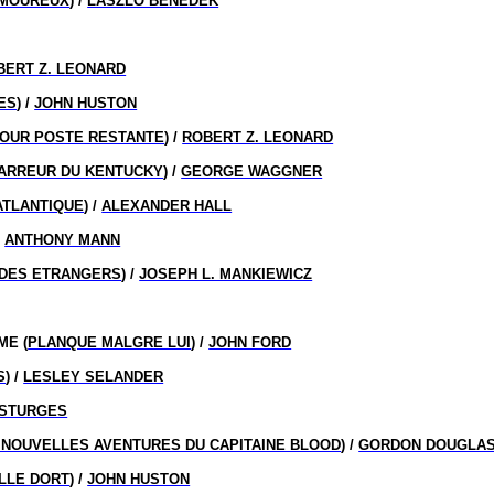
AMOUREUX
) /
LASZLO BENEDEK
BERT Z. LEONARD
ES
) /
JOHN HUSTON
OUR POSTE RESTANTE
) /
ROBERT Z. LEONARD
ARREUR DU KENTUCKY
) /
GEORGE WAGGNER
ATLANTIQUE
) /
ALEXANDER HALL
/
ANTHONY MANN
 DES ETRANGERS
) /
JOSEPH L. MANKIEWICZ
ME (
PLANQUE MALGRE LUI
) /
JOHN FORD
S
) /
LESLEY SELANDER
 STURGES
 NOUVELLES AVENTURES DU CAPITAINE BLOOD
) /
GORDON DOUGLA
ILLE DORT
) /
JOHN HUSTON