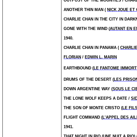
OUTPOST OF THE MOUNTIES / CHA
ANOTHER THIN MAN (
NICK JOUE ET
CHARLIE CHAN IN THE CITY IN DARK
GONE WITH THE WIND (
AUTANT EN 
1940.
CHARLIE CHAN IN PANAMA (
CHARLI
FLORIAN
/
EDWIN L. MARIN
EARTHBOUND (
LE FANTOME IMMORT
DRUMS OF THE DESERT (
LES PRISO
DOWN ARGENTINE WAY (
SOUS LE CI
THE LONE WOLF KEEPS A DATE /
SI
THE SON OF MONTE CRISTO (
LE FIL
FLIGHT COMMAND (
L’APPEL DES AI
1941.
THAT NIGHT IN RIO (
UNE NUIT A RIO
)