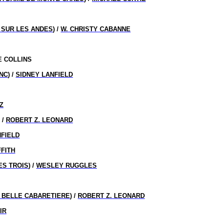
 SUR LES ANDES
) /
W. CHRISTY CABANNE
E COLLINS
NC
) /
SIDNEY LANFIELD
Z
) /
ROBERT Z. LEONARD
NFIELD
FFITH
ES TROIS
) /
WESLEY RUGGLES
 BELLE CABARETIERE
) /
ROBERT Z. LEONARD
IR