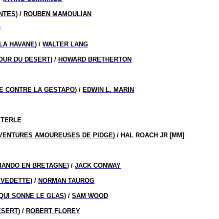
NTES
) /
ROUBEN MAMOULIAN
R
LA HAVANE
) /
WALTER LANG
OUR DU DESERT
) /
HOWARD BRETHERTON
LE CONTRE LA GESTAPO
) /
EDWIN L. MARIN
ETERLE
VENTURES AMOUREUSES DE PIDGE
) / HAL ROACH JR [MM]
MANDO EN BRETAGNE
) /
JACK CONWAY
 VEDETTE
) /
NORMAN TAUROG
QUI SONNE LE GLAS
) /
SAM WOOD
ESERT
) /
ROBERT FLOREY