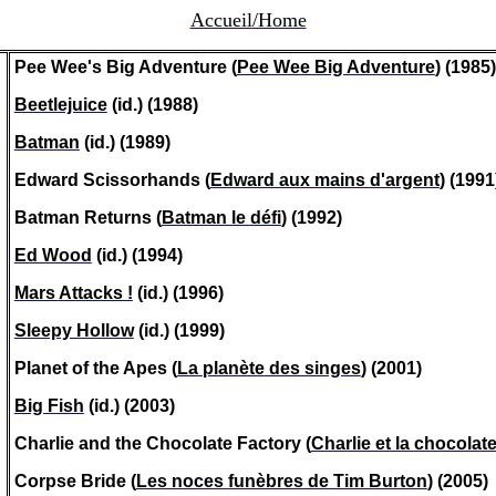
Accueil
/Home
Pee Wee's Big Adventure (
Pee Wee Big Adventure
) (1985)
Beetlejuice
(id.) (1988)
Batman
(id.) (1989)
Edward Scissorhands (
Edward aux mains
d'argent
) (1991
Batman Returns (
Batman le
défi
) (1992)
Ed Wood
(id.) (1994)
Mars
Attacks !
(id.) (1996)
Sleepy Hollow
(id.) (1999)
Planet of the Apes (
La
planète
des singes
) (2001)
Big Fish
(id.) (2003)
Charlie and the Chocolate Factory (
Charlie et la
chocolate
Corpse Bride (
Les
noces
funèbres
de Tim Burton
) (2005)