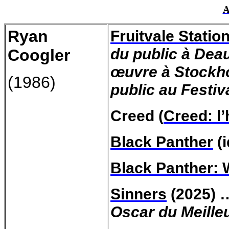
A
Ryan
Fruitvale Statio
du public à Deau
Coogler
œuvre à Stockhol
(1986)
public au Festi
Creed (
Creed: l
Black Panther
(i
Black Panther:
Sinners
(2025) 
Oscar du Meille