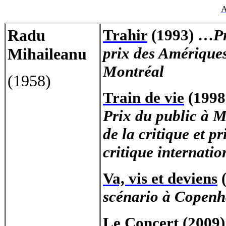
A
Radu
Trahir
(1993) …
P
prix des Amériques
Mihaileanu
Montréal
(1958)
Train de vie
(1998
Prix du public à M
de la critique et p
critique internatio
Va, vis et deviens
(
scénario à Copenh
Le Concert
(2009