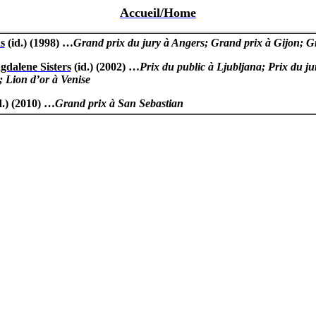
Accueil/Home
s
(id.) (1998) …
Grand prix du jury à
Angers
; Grand prix à
Gijon
; G
dalene Sisters
(id.) (2002) …
Prix du public à
Ljubljana
; Prix du j
; Lion d’or à Venise
d.) (2010) …
Grand prix à
San Sebastian