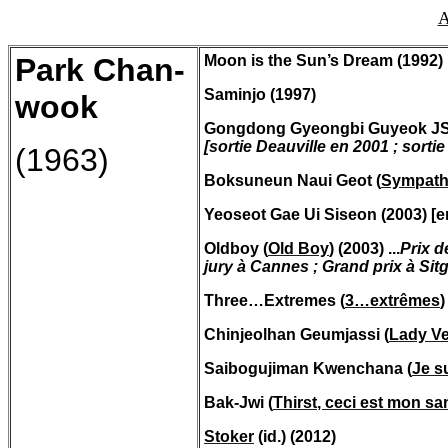
A
Park Chan-
Moon is the Sun’s Dream (1992)
Saminjo
(1997)
wook
Gongdong
Gyeongbi
Guyeok JS
[sortie Deauville en 2001 ; sorti
(1963)
Boksuneun
Naui
Geot
(
Sympathy
Yeoseot
Gae
Ui
Siseon
(2003) [e
Oldboy
(
Old Boy
) (2003) ...
Prix d
jury à Cannes ; Grand prix à
Sit
Three
…
Extremes
(
3…extrêmes
)
Chinjeolhan
Geumjassi (
Lady V
Saibogujiman
Kwenchana
(
Je s
Bak-Jwi (
Thirst
, ceci est mon sa
Stoker
(id.) (2012)