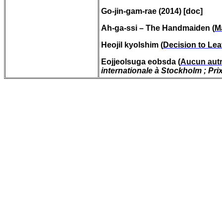
Go-
jin
-gam-
rae
(2014) [doc]
Ah-
ga
-
ssi
– The
Handmaiden
(
M
Heojil
kyolshim
(
Decision
to Lea
Eojjeolsuga
eobsda
(
Aucun autr
internationale à Stockholm ; Pri