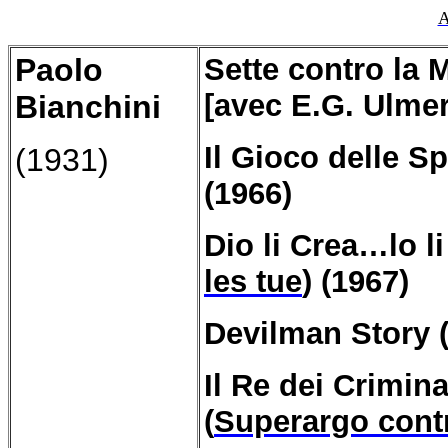
A
Paolo
Sette
contro
la M
[avec E.G. Ulmer
Bianchini
Il Gioco delle Sp
(1931)
(1966)
Dio li Crea…lo 
les tue
) (1967)
Devilman
Story 
Il Re dei Crimin
(
Superargo contr