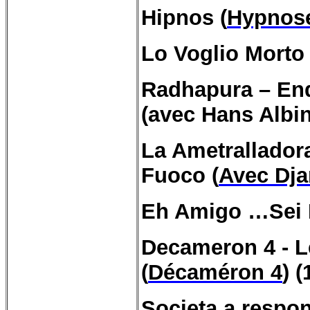
Hipnos
(
Hypnose
Lo Voglio Morto 
Radhapura – End
(avec Hans Albin
La Ametralladora
Fuoco (
Avec Dja
Eh Amigo …Sei M
Decameron 4 - L
(
Décaméron 4
) 
Societa a respon