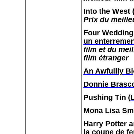
Into the West 
Prix du meille
Four Weddings
un enterremen
film et du mei
film étranger
An Awfullly B
Donnie Brasc
Pushing Tin (
L
Mona Lisa Smi
Harry Potter a
la coupe de fe