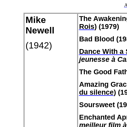
A
Mike
The Awakenin
Rois
) (1979)
Newell
Bad Blood (19
(1942)
Dance With a 
jeunesse à C
The Good Fath
Amazing Grac
du silence
) (1
Soursweet (19
Enchanted Apri
meilleur film 